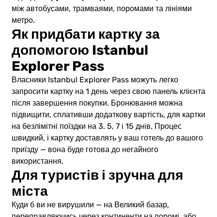
між автобусами, трамваями, поромами та лініями
метро.
Як придбати картку за
допомогою Istanbul
Explorer Pass
Власники Istanbul Explorer Pass можуть легко
запросити картку на 1 день через свою панель клієнта
після завершення покупки. Бронювання можна
підвищити, сплативши додаткову вартість, для картки
на безлімітні поїздки на 3, 5, 7 і 15 днів. Процес
швидкий, і картку доставлять у ваш готель до вашого
приїзду — вона буде готова до негайного
використання.
Для туристів і зручна для
міста
Куди б ви не вирушили — на Великий базар,
переправляючись через континенти на поромі, або