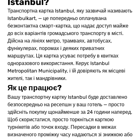
Istanbul?
Транспортна картка Istanbul, яку зазвичай називають
Istanbulkart, — це попередньо оплачувана
безконтактна смарт-картка, що надає доступ майже
до всіх варіантів громадського транспорту в місті.
Дійсна на лініях метро, трамваях, автобусах,
фунікулерах, поромах і деяких приватних
маршрутах. Ця картка усуває потребу в квитках
одноразового використання. Керує Istanbul
Metropolitan Municipality, і їй довіряють як місцеві
жителі, так і мандрівники.
Як це працює?
Вашу транспортну картку Istanbul буде доставлено
безпосередньо на ресепшн у ваш готель — просто
здійсніть покупку щонайменше за 24 години наперед.
Щоб скористатися, просто торкніться карткою
турнікетів або точок входу. Пересадки в межах
визначеного проміжку часу надаються зі знижкою або