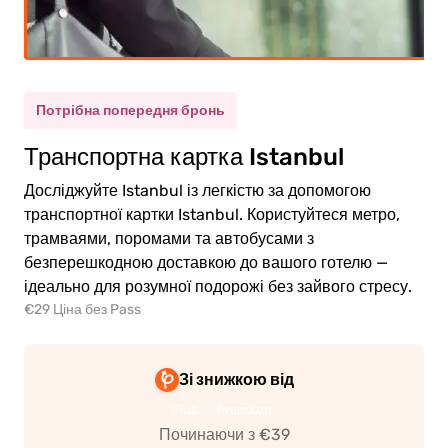
тина
(5-11)
0.00€
рослий
Потрібна попередня бронь
0.00€
тина
Транспортна картка Istanbul
Досліджуйте Istanbul із легкістю за допомогою
транспортної картки Istanbul. Користуйтеся метро,
трамваями, поромами та автобусами з
безперешкодною доставкою до вашого готелю —
ейти
ідеально для розумної подорожі без зайвого стресу.
о
ати
€29 Ціна без Pass
Зі знижкою від
Plus
Premium
Починаючи з €39