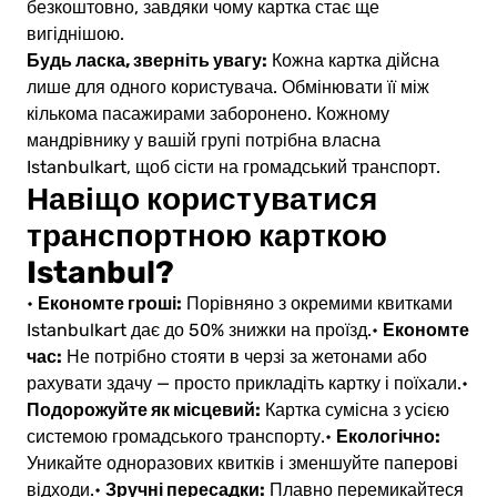
безкоштовно, завдяки чому картка стає ще
вигіднішою.
Будь ласка, зверніть увагу:
Кожна картка дійсна
лише для одного користувача. Обмінювати її між
кількома пасажирами заборонено. Кожному
мандрівнику у вашій групі потрібна власна
Istanbulkart, щоб сісти на громадський транспорт.
Навіщо користуватися
транспортною карткою
Istanbul?
Економте гроші:
•
Порівняно з окремими квитками
Економте
Istanbulkart дає до 50% знижки на проїзд.
•
час:
Не потрібно стояти в черзі за жетонами або
рахувати здачу — просто прикладіть картку і поїхали.
•
Подорожуйте як місцевий:
Картка сумісна з усією
Екологічно:
системою громадського транспорту.
•
Уникайте одноразових квитків і зменшуйте паперові
Зручні пересадки:
відходи.
•
Плавно перемикайтеся