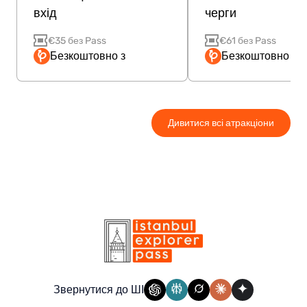
вхід
черги
€35 без Pass
€61 без Pass
Безкоштовно з
Безкоштовно з P
Дивитися всі атракціони
Звернутися до ШІ