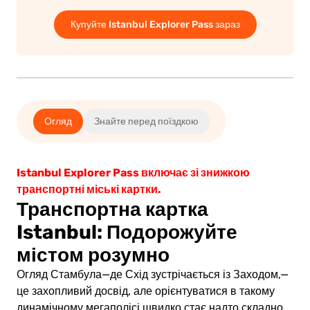
Купуйте Istanbul Explorer Pass зараз
Огляд
Знайте перед поїздкою
Istanbul Explorer Pass включає зі знижкою
транспортні міські картки.
Транспортна картка
Istanbul: Подорожуйте
містом розумно
Огляд Стамбула—де Схід зустрічається із Заходом,—
це захопливий досвід, але орієнтуватися в такому
динамічному мегаполісі швидко стає надто складно