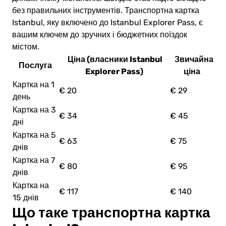
без правильних інструментів. Транспортна картка
Istanbul, яку включено до Istanbul Explorer Pass, є
вашим ключем до зручних і бюджетних поїздок
містом.
Ціна (власники Istanbul
Звичайна
Послуга
Explorer Pass)
ціна
Картка на 1
€ 20
€ 29
день
Картка на 3
€ 34
€ 45
дні
Картка на 5
€ 63
€ 75
днів
Картка на 7
€ 80
€ 95
днів
Картка на
€ 117
€ 140
15 днів
Що таке транспортна картка