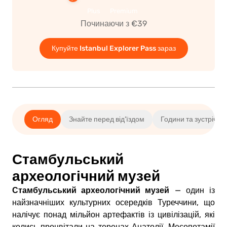
Plus
Premium
Починаючи з €39
Купуйте Istanbul Explorer Pass зараз
Огляд
Знайте перед від’їздом
Години та зустріч
Стамбульський
археологічний музей
Стамбульський археологічний музей
— один із
найзначніших культурних осередків Туреччини, що
налічує понад мільйон артефактів із цивілізацій, які
колись процвітали на теренах Анатолії, Месопотамії