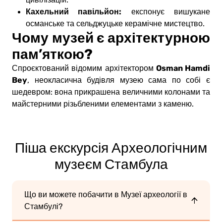
Кахельний павільйон:
експонує вишукане
османське та сельджуцьке керамічне мистецтво.
Чому музей є архітектурною
пам’яткою?
Osman Hamdi
Спроєктований відомим архітектором
Bey
, неокласична будівля музею сама по собі є
шедевром: вона прикрашена величними колонами та
майстерними різьбленими елементами з каменю.
Піша екскурсія Археологічним
музеєм Стамбула
Що ви можете побачити в Музеї археології в
Стамбулі?