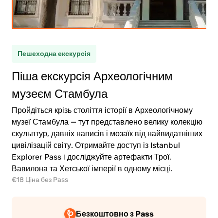
тина
(5-11)
Пешеходна екскурсія
0.00€
рослий
Піша екскурсія Археологічним
0.00€
тина
музеєм Стамбула
Пройдіться крізь століття історії в Археологічному
музеї Стамбула — тут представлено велику колекцію
скульптур, давніх написів і мозаїк від найвидатніших
цивілізацій світу. Отримайте доступ із Istanbul
ейти
Explorer Pass і досліджуйте артефакти Трої,
о
Вавилона та Хетської імперії в одному місці.
ати
€18 Ціна без Pass
Безкоштовно з Pass