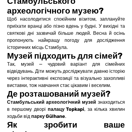
Стамбульського
археологічного музею?
Щоб насолодитися спокійним візитом, заплануйте
приїхати вранці або пізно вдень у будні. У вихідні та
святкові дні зазвичай більше людей. Весна й осінь
пропонують найкращу погоду для дослідження
історичних місць Стамбула.
Музей підходить для сімей?
Так, музей — чудовий варіант для сімейних
відвідувань. Діти можуть досліджувати давню історію
через інтерактивні експозиції та візуально захопливі
виставки, тож навчання стає цікавим і веселим.
Де розташований музей?
Стамбульський археологічний музей
знаходиться
палацу Topkapi
в першому дворі
, за кілька хвилин
парку Gülhane
ходьби від
.
Як зробити ваше