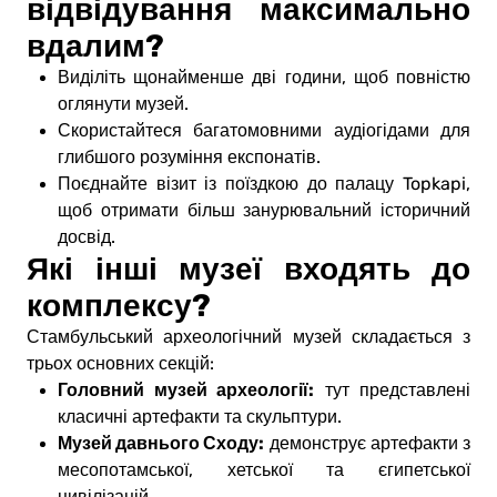
відвідування максимально
вдалим?
Виділіть щонайменше дві години, щоб повністю
оглянути музей.
Скористайтеся багатомовними аудіогідами для
глибшого розуміння експонатів.
Поєднайте візит із поїздкою до палацу Topkapi,
щоб отримати більш занурювальний історичний
досвід.
Які інші музеї входять до
комплексу?
Стамбульський археологічний музей складається з
трьох основних секцій:
Головний музей археології:
тут представлені
класичні артефакти та скульптури.
Музей давнього Сходу:
демонструє артефакти з
месопотамської, хетської та єгипетської
цивілізацій.