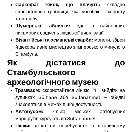
Саркофаг жінок, що плачуть:
складно
спроєктована гробниця, яка уособлює скорботу
та жалобу.
Шумерські таблички:
одні з найперших
письмових свідчень людської цивілізації.
Візантійські та османські скарби:
монети, зброя
й декоративне мистецтво з імперського минулого
Стамбула.
Як дістатися до
Стамбульського
археологічного музею
Трамваєм:
скористайтеся лінією T1 і вийдіть на
зупинках Gülhane або Sultanahmet — обидві
знаходяться в межах пішої доступності.
Автобусом:
кілька міських автобусних
маршрутів курсують до Sultanahmet.
Пішки:
якщо ви перебуваєте в історичному