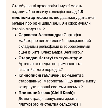
Стамбульські археологічні музеї мають
1,5
надзвичайно велику колекцію понад
мільйона артефактів
, що дає змогу дізнатися
більше про різні цивілізації, які сформували
історію людства.
?
Саркофаг Александра:
Саркофаг,
майстерно виготовлений і прикрашений
складними рельєфами із зображеннями
сцен із битв Олександра Великого.
?
Стародавні статуї та скульптури:
Артефакти грецького, римського та
візантійського періодів.
?
Клинописні таблички:
Документи зі
стародавньої Месопотамії, що дають змогу
зазирнути в ранні системи письма.?
Плитковий кіоск (Cinili Kosk):
Демонстрація вишуканих зразків
плиткового мистецтва сельджуків і