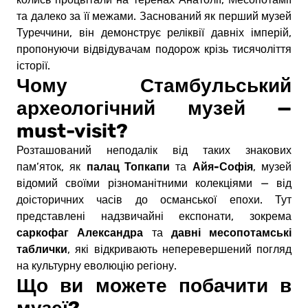
та далеко за її межами. Заснований як перший музей
Туреччини, він демонструє реліквії давніх імперій,
пропонуючи відвідувачам подорож крізь тисячоліття
історії.
Чому Стамбульський
археологічний музей —
must-visit?
Розташований неподалік від таких знакових
палац Топкапи
Айя-Софія
пам’яток, як
та
, музей
відомий своїми різноманітними колекціями — від
доісторичних часів до османської епохи. Тут
представлені надзвичайні експонати, зокрема
саркофаг Александра
давні месопотамські
та
таблички
, які відкривають неперевершений погляд
на культурну еволюцію регіону.
Що ви можете побачити в