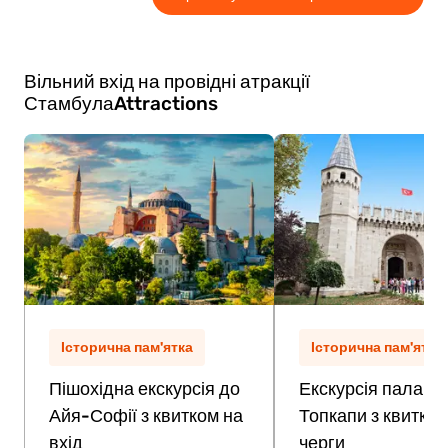
регіону.
вважається, що його створили для
короля Сидона.
Абдалонімуса,
Вільний вхід на провідні атракції
Стамбула
Attractions
Історична пам'ятка
Історична пам'ятка
Пішохідна екскурсія до
Екскурсія палацо
Айя-Софії з квитком на
Топкапи з квитком
вхід
черги