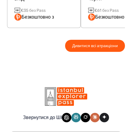
€35 без Pass
€61 без Pass
Безкоштовно з
Безкоштовно з P
Дивитися всі атракціони
Звернутися до ШІ