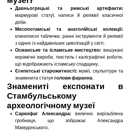
музеї?
Давньогрецькі та римські артефакти:
мармурові статуї, написи й реліквії класичної
доби.
Месопотамські та анатолійські колекції:
клинописні таблички, ранні інструменти й реліквії
з одних із найдавніших цивілізацій у світі.
Османське та ісламське мистецтво:
вишукані
керамічні вироби, текстиль і каліграфічні роботи,
що відображають ісламську спадщину.
Єгипетські старожитності:
мумії, скульптури та
голови фараона
знаменита статуя
.
Знамениті експонати в
Стамбульському
археологічному музеї
Саркофаг Александра:
велично вирізьблена
гробниця, що зображає Александра
Македонського.