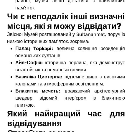
районі, музей легко дістатися з найближчих
пам’яток.
Чи є неподалік інші визначні
місця, які я можу відвідати?
Звісно! Музей розташований у Sultanahmet, поруч із
низкою історичних пам’яток, зокрема:
Палац Topkapi:
велична колишня резиденція
османських султанів.
Айя-Софія:
історична перлина, яка демонструє
візантійські та османські впливи.
Базиліка Цистерна:
підземне диво з високими
колонами та атмосферним освітленням.
Блакитна мечеть:
вражаючий архітектурний
шедевр, відомий інтер’єром із блакитною
плиткою.
Який найкращий час для
відвідування