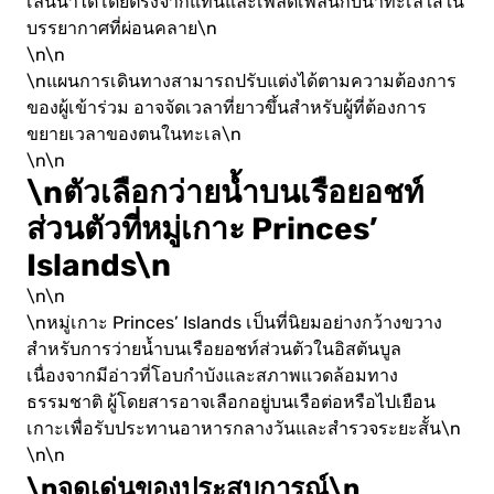
เล่นน้ำได้โดยตรงจากแท่นและเพลิดเพลินกับน้ำทะเลใสใน
บรรยากาศที่ผ่อนคลาย\n
\n\n
\nแผนการเดินทางสามารถปรับแต่งได้ตามความต้องการ
ของผู้เข้าร่วม อาจจัดเวลาที่ยาวขึ้นสำหรับผู้ที่ต้องการ
ขยายเวลาของตนในทะเล\n
\n\n
\nตัวเลือกว่ายน้ำบนเรือยอชท์
ส่วนตัวที่หมู่เกาะ Princes’
Islands\n
\n\n
\nหมู่เกาะ Princes’ Islands เป็นที่นิยมอย่างกว้างขวาง
สำหรับการว่ายน้ำบนเรือยอชท์ส่วนตัวในอิสตันบูล
เนื่องจากมีอ่าวที่โอบกำบังและสภาพแวดล้อมทาง
ธรรมชาติ ผู้โดยสารอาจเลือกอยู่บนเรือต่อหรือไปเยือน
เกาะเพื่อรับประทานอาหารกลางวันและสำรวจระยะสั้น\n
\n\n
\nจุดเด่นของประสบการณ์\n