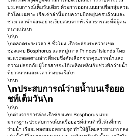
ประสบการณ์เต็มวันเดียว ด้วยการออกแบบมาเพื่อกลุ่มส่วน
ตัวโดยเฉพาะ เรือเช่าลำนี้มอบความยืดหยุ่นครบถ้วนและ
ช่วงเวลาพักผ่อนอย่างเงียบสงบจากทัวร์สาธารณะที่มีผู้คน
หนาแน่น\n
\n\n
\nตลอดระยะเวลา 8 ชั่วโมง เรือจะล่องระหว่างเขต
ช่องแคบ Bosphorus และหมู่เกาะ Princes’ Islands โดย
จะแวะจอดตามอ่าวที่สงบซึ่งคัดเลือกจากคุณภาพน้ำและ
ความปลอดภัย ผู้โดยสารจะได้เพลิดเพลินกับช่วงพักว่ายน้ำ
ที่ยาวนานและเวลาว่างบนเรือ\n
\n\n
\nประสบการณ์ว่ายน้ำบนเรือยอ
ชท์เต็มวัน\n
\n\n
\nต่างจากการล่องเรือช่องแคบ Bosphorus แบบ
มาตรฐาน ประสบการณ์บนเรือยอชท์ส่วนตัวนี้เน้นที่การ
ว่ายน้ำ เรือจะทอดสมอหลายจุด ทำให้ผู้โดยสารสามารถลง