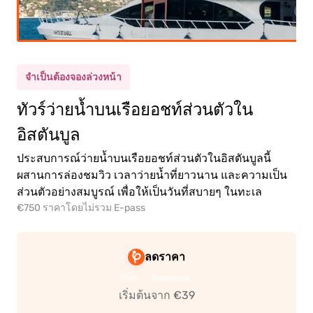
จำเป็นต้องจองล่วงหน้า
ทัวร์ว่ายน้ำบนเรือยอชท์ส่วนตัวใน
อิสตันบูล
ประสบการณ์ว่ายน้ำบนเรือยอชท์ส่วนตัวในอิสตันบูลนี้
ผสานการล่องชมวิว เวลาว่ายน้ำที่ยาวนาน และความเป็น
ส่วนตัวอย่างสมบูรณ์ เพื่อให้เป็นวันที่สบายๆ ในทะเล
หญ่
(12+)
€750 ราคาโดยไม่รวม E-pass
ก
(5-11)
ลดราคา
Plus
Premium
เริ่มต้นจาก €39
0.00€
หญ่