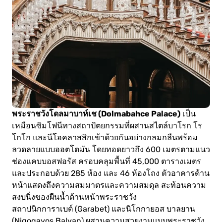
พระราชวังโดลมาบาห์เช (Dolmabahce Palace)
เป็น
เหมือนซิมโฟนีทางสถาปัตยกรรมที่ผสานสไตล์บาโรก โร
โกโก และนีโอคลาสสิกเข้าด้วยกันอย่างกลมกลืนพร้อม
ลวดลายแบบออตโตมัน โดยทอดยาวถึง 600 เมตรตามแนว
ช่องแคบบอสฟอรัส ครอบคลุมพื้นที่ 45,000 ตารางเมตร
และประกอบด้วย 285 ห้อง และ 46 ห้องโถง ตัวอาคารด้าน
หน้าแสดงถึงความสมมาตรและความสมดุล สะท้อนความ
สงบนิ่งของผืนน้ำด้านหน้าพระราชวัง
สถาปนิกการาเบต์ (Garabet) และนิโกกายอส บาลยาน
(Nigogayos Balyan) ผสานความสวยงามแบบพระราชวัง