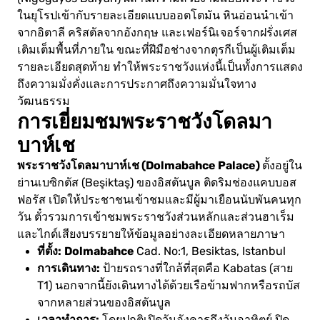
ในยุโรปเข้ากับรายละเอียดแบบออตโตมัน หินอ่อนนำเข้า
จากอิตาลี คริสตัลจากอังกฤษ และเฟอร์นิเจอร์จากฝรั่งเศส
เติมเต็มพื้นที่ภายใน ขณะที่ฝีมือช่างจากตุรกีเป็นผู้เติมเต็ม
รายละเอียดสุดท้าย ทำให้พระราชวังแห่งนี้เป็นทั้งการแสดง
ถึงความมั่งคั่งและการประกาศถึงความมั่นใจทาง
วัฒนธรรม
การเยี่ยมชมพระราชวังโดลมา
บาห์เช
พระราชวังโดลมาบาห์เช (Dolmabahce Palace)
ตั้งอยู่ใน
ย่านเบซิกตัส (Beşiktaş) ของอิสตันบูล ติดริมช่องแคบบอส
ฟอรัส เปิดให้ประชาชนเข้าชมและมีผู้มาเยือนนับพันคนทุก
วัน ตั๋วรวมการเข้าชมพระราชวังส่วนหลักและส่วนฮาเร็ม
และไกด์เสียงบรรยายให้ข้อมูลอย่างละเอียดหลายภาษา
ที่ตั้ง:
Dolmabahce
Cad. No:1, Besiktas, Istanbul
การเดินทาง:
ป้ายรถรางที่ใกล้ที่สุดคือ Kabatas (สาย
T1) นอกจากนี้ยังเดินทางได้ด้วยเรือข้ามฟากหรือรถบัส
จากหลายส่วนของอิสตันบูล
เวลาทำการ: