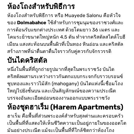
ห้องโถงสำหรับพิธีการ
ห้องโถงสำหรับพิธีการ หรือ Muayede Salonu คือหัวใจ
Dolmabahce
ของ
ใช้สำหรับการชุมนุมของราชวงศ์และ
การต้อนรับแขกต่างประเทศ ด้วยโดมยาว 36 เมตร และ
โคมระย้าขนาดใหญ่หนัก 4.5 ตัน ทำจากคริสตัลสไตล์โบฮี
เมียน แสงสะท้อนบนพื้นผิวที่เป็นทอง หินอ่อน และคริสตัล
สร้างภาพที่น่าตื่นตาตื่นใจราวกับคู่ควรกับจักรวรรดิ
บันไดคริสตัล
หนึ่งในพื้นที่ที่ถูกถ่ายรูปมากที่สุดในพระราชวัง บันได
คริสตัลผสานระหว่างราวกันตกแบบกระจกกับราวบรอนซ์
ชุบทองและราวไม้สัก (mahogany) บันไดแห่งนี้เชื่อมโถง
ใหญ่ไปยังชั้นบน และเป็นสัญลักษณ์ของความประณีต
บรรจงอันละเอียดอ่อนของงานออกแบบพระราชวัง
ห้องชุดฮาเร็ม (Harem Apartments)
ฮาเร็ม คือพื้นที่ส่วนพระองค์สำหรับสุลต่านและครอบครัว
เป็นพื้นที่ที่แสดงให้เห็นชีวิตความเป็นอยู่ภายในของออตโต
มันอย่างประณีต แม้จะเป็นพื้นที่ที่ใกล้ชิดกว่าห้องโถง