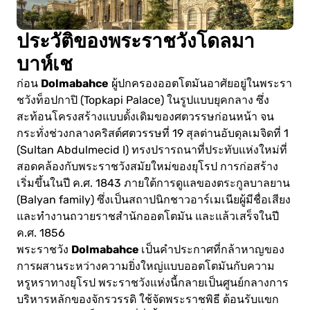
ประวัติของพระราชวังโดลมา
บาห์เช
Dolmabahce
ก่อน
ผู้ปกครองออตโตมันอาศัยอยู่ในพระรา
ชวังท็อปกาปิ (Topkapi Palace) ในรูปแบบยุคกลาง ซึ่ง
สะท้อนโครงสร้างแบบดั้งเดิมของศตวรรษก่อนหน้า จน
กระทั่งช่วงกลางคริสต์ศตวรรษที่ 19 สุลต่านอับดุลเมจิดที่ 1
(Sultan Abdulmecid I) ทรงปรารถนาที่ประทับแห่งใหม่ที่
สอดคล้องกับพระราชวังสมัยใหม่ของยุโรป การก่อสร้าง
เริ่มขึ้นในปี ค.ศ. 1843 ภายใต้การดูแลของตระกูลบาลยาน
(Balyan family) ซึ่งเป็นสถาปนิกชาวอาร์เมเนียผู้มีชื่อเสียง
และทำงานถวายราชสำนักออตโตมัน และแล้วเสร็จในปี
ค.ศ. 1856
Dolmabahce
พระราชวัง
เป็นคำประกาศที่กล้าหาญของ
การผสานระหว่างความยิ่งใหญ่แบบออตโตมันกับความ
หรูหราทางยุโรป พระราชวังแห่งนี้กลายเป็นศูนย์กลางการ
บริหารหลักของจักรวรรดิ ใช้จัดพระราชพิธี ต้อนรับแขก