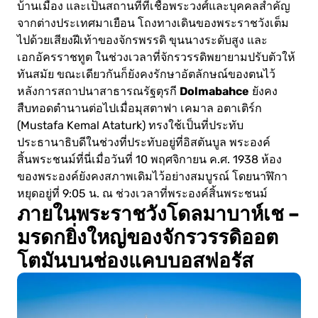
บ้านเมือง และเป็นสถานที่ที่เชื้อพระวงศ์และบุคคลสำคัญ
จากต่างประเทศมาเยือน โถงทางเดินของพระราชวังเต็ม
ไปด้วยเสียงฝีเท้าของจักรพรรดิ ขุนนางระดับสูง และ
เอกอัครราชทูต ในช่วงเวลาที่จักรวรรดิพยายามปรับตัวให้
ทันสมัย ขณะเดียวกันก็ยังคงรักษาอัตลักษณ์ของตนไว้
Dolmabahce
หลังการสถาปนาสาธารณรัฐตุรกี
ยังคง
สืบทอดตำนานต่อไปเมื่อมุสตาฟา เคมาล อตาเติร์ก
(Mustafa Kemal Ataturk) ทรงใช้เป็นที่ประทับ
ประธานาธิบดีในช่วงที่ประทับอยู่ที่อิสตันบูล พระองค์
สิ้นพระชนม์ที่นี่เมื่อวันที่ 10 พฤศจิกายน ค.ศ. 1938 ห้อง
ของพระองค์ยังคงสภาพเดิมไว้อย่างสมบูรณ์ โดยนาฬิกา
หยุดอยู่ที่ 9:05 น. ณ ช่วงเวลาที่พระองค์สิ้นพระชนม์
ภายในพระราชวังโดลมาบาห์เช –
มรดกยิ่งใหญ่ของจักรวรรดิออต
โตมันบนช่องแคบบอสฟอรัส