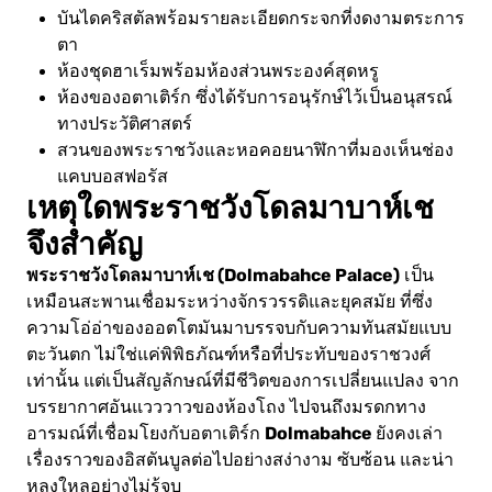
บันไดคริสตัลพร้อมรายละเอียดกระจกที่งดงามตระการ
ตา
ห้องชุดฮาเร็มพร้อมห้องส่วนพระองค์สุดหรู
ห้องของอตาเติร์ก ซึ่งได้รับการอนุรักษ์ไว้เป็นอนุสรณ์
ทางประวัติศาสตร์
สวนของพระราชวังและหอคอยนาฬิกาที่มองเห็นช่อง
แคบบอสฟอรัส
เหตุใดพระราชวังโดลมาบาห์เช
จึงสำคัญ
พระราชวังโดลมาบาห์เช (Dolmabahce Palace)
เป็น
เหมือนสะพานเชื่อมระหว่างจักรวรรดิและยุคสมัย ที่ซึ่ง
ความโอ่อ่าของออตโตมันมาบรรจบกับความทันสมัยแบบ
ตะวันตก ไม่ใช่แค่พิพิธภัณฑ์หรือที่ประทับของราชวงศ์
เท่านั้น แต่เป็นสัญลักษณ์ที่มีชีวิตของการเปลี่ยนแปลง จาก
บรรยากาศอันแวววาวของห้องโถง ไปจนถึงมรดกทาง
Dolmabahce
อารมณ์ที่เชื่อมโยงกับอตาเติร์ก
ยังคงเล่า
เรื่องราวของอิสตันบูลต่อไปอย่างสง่างาม ซับซ้อน และน่า
หลงใหลอย่างไม่รู้จบ