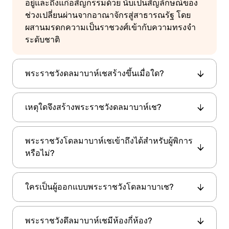
อยู่และถึงแก่อสัญกรรมด้วย นับเป็นสัญลักษณ์ของ
ช่วงเปลี่ยนผ่านจากอาณาจักรสู่สาธารณรัฐ โดย
ผสานมรดกความเป็นราชวงศ์เข้ากับความทรงจำ
ระดับชาติ
พระราชวังดลมาบาห์เชสร้างขึ้นเมื่อใด?
พระราชวังดลมาบาห์เช
ถูกสร้างขึ้นระหว่างปี 1843
เหตุใดจึงสร้างพระราชวังดลมาบาห์เช?
สุลต่านอับดุลเมซิด
ที่ 1
ถึง 1856 ในรัชสมัยของ
ผู้
ปกครองต้องการสร้างที่ประทับสมัยใหม่ที่สะท้อน
สุลต่านอับดุลมะจิดที่ 1
สร้างพระราชวังดลมา
ได้สั่ง
พระสิริแบบออตโตมัน
ทั้ง
และความเจริญแบบยุโรป
พระราชวังโดลมาบาห์เชเข้าถึงได้สำหรับผู้พิการ
บาห์เช
โทปกาปี
เพื่อทดแทนพระราชวังเก่า
ซึ่งเขา
ซึ่งถือเป็นจุดเริ่มต้นของยุคใหม่ของสถาปัตยกรรม
หรือไม่?
มองว่าล้าสมัย ที่ประทับแห่งใหม่นี้มีจุดมุ่งหมายเพื่อ
จักรวรรดิในอิสตันบูล
แสดงให้เห็นถึงความทันสมัยของจักรวรรดิ และ
ใช่ พื้นที่หลายส่วนของพระราชวังและสวนสามารถ
ความสอดคล้องกับวัฒนธรรมและศิลปะตะวันตก
ใครเป็นผู้ออกแบบพระราชวังโดลมาบาเช?
เข้าถึงได้สำหรับผู้ใช้รถเข็น เจ้าหน้าที่สามารถช่วย
เหลือนักท่องเที่ยวในการหาเส้นทางที่เข้าถึงได้ดี
พระราชวังแห่งนี้ได้รับการออกแบบโดยสถาปนิกชา
ที่สุดผ่านห้องโถงหลักและพื้นที่จัดแสดงนิทรรศการ
พระราชวังดึลมาบาห์เชมีห้องกี่ห้อง?
Garabet and
วออตโตมัน-อาร์เมเนียผู้มีชื่อเสียง