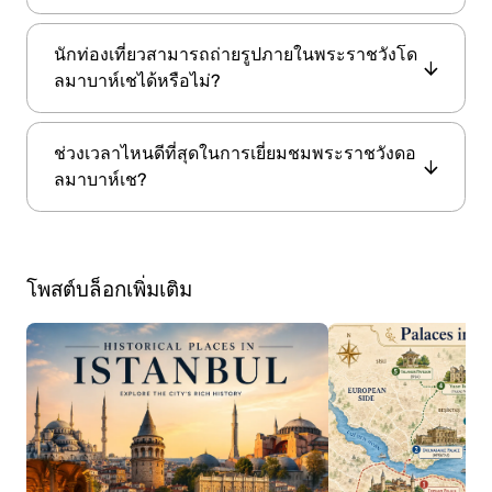
Nigogayos Balyan
พวกเขาผสานอิทธิพลแบบบา
พระราชวังดึลมาบาห์เช
มี 285 ห้อง 46 โถง 6 ห้อง
โรก โรโคโค และนีโอคลาสสิกเข้ากับองค์ประกอบ
นักท่องเที่ยวสามารถถ่ายรูปภายในพระราชวังโด
อาบน้ำ และ 68 ห้องสุขา ทุกห้องสะท้อนถึงงานฝีมือ
ดั้งเดิมของออตโตมัน จนได้พระราชวังที่งดงามที่สุด
ลมาบาห์เชได้หรือไม่?
ที่ประณีต ลวดลายทอง และเครื่องเรือนสไตล์ยุโรป
แห่งหนึ่งบนช่องแคบบอสพอรัส
ที่นำเข้า ซึ่งแสดงให้เห็นถึงความมั่งคั่งและรสนิยม
การถ่ายภาพเป็นข้อจำกัดในพื้นที่ภายในอาคาร
ของจักรวรรดิ
ช่วงเวลาไหนดีที่สุดในการเยี่ยมชมพระราชวังดอ
ส่วนใหญ่ เพื่อปกป้องงานศิลปะและเครื่องเรือนที่
ลมาบาห์เช?
บอบบาง อย่างไรก็ตาม นักท่องเที่ยวสามารถถ่ายรูป
ได้อย่างอิสระในสวน ลานภายใน และบริเวณชาย
ช่วงเช้าวันธรรมดาเป็นช่วงเวลาที่ดีที่สุดในการ
ฝั่งบอสฟอรัส
เยี่ยมชม เพราะพระราชวังจะมีผู้คนหนาแน่นมาก
โพสต์บล็อกเพิ่มเติม
ขึ้นในช่วงบ่าย ฤดูใบไม้ผลิและฤดูใบไม้ร่วงเป็นช่วง
ที่มีอากาศเหมาะที่สุดสำหรับการสำรวจสวนกลาง
แจ้งและชมทิวทัศน์ริมอ่าว