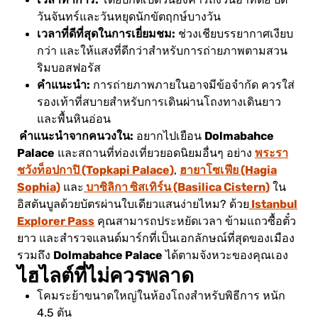
โดยปกติเปิดวันอังคารถึงวันอาทิตย์ ปิด
วันจันทร์และวันหยุดนักขัตฤกษ์บางวัน
เวลาที่ดีที่สุดในการเยี่ยมชม:
ช่วงเชียบรรยากาศเงียบ
กว่า และให้แสงที่ดีกว่าสำหรับการถ่ายภาพตามสวน
ริมบอสฟอรัส
คำแนะนำ:
การถ่ายภาพภายในอาจมีข้อจำกัด ควรใส่
รองเท้าที่สบายสำหรับการเดินผ่านโถงทางเดินยาว
และพื้นหินอ่อน
คำแนะนำจากคนวงใน:
Dolmabahce
อยากไปเยือน
Palace
พระรา
และสถานที่ท่องเที่ยวยอดนิยมอื่นๆ อย่าง
ชวังท็อปกาปิ (Topkapi Palace)
ฮายาโซเฟีย (Hagia
,
Sophia)
บาซิลิกา ซิสเทิร์น (Basilica Cistern)
และ
ใน
Istanbul
อิสตันบูลด้วยบัตรผ่านใบเดียวแสนง่ายไหม?
ด้วย
Explorer Pass
คุณสามารถประหยัดเวลา ข้ามแถวซื้อตั๋ว
ยาว และสำรวจแลนด์มาร์กที่เป็นเอกลักษณ์ที่สุดของเมือง
Dolmabahce Palace
รวมถึง
ได้ตามจังหวะของคุณเอง
ไฮไลต์ที่ไม่ควรพลาด
โคมระย้าขนาดใหญ่ในห้องโถงสำหรับพิธีการ หนัก
4.5 ตัน