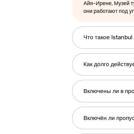
Айя-Ирене, Музей ту
они работают под у
Что такое Istanbu
Istanbul Museum Pa
Как долго действу
выпущенный Министе
в несколько самых 
платить отдельный 
Билет действует в 
Включены ли в про
раза, когда вы испо
даёт разовый вход 
Нет, Istanbul Museu
Включён ли пропу
Если вы ищете досту
или пакетом, таким к