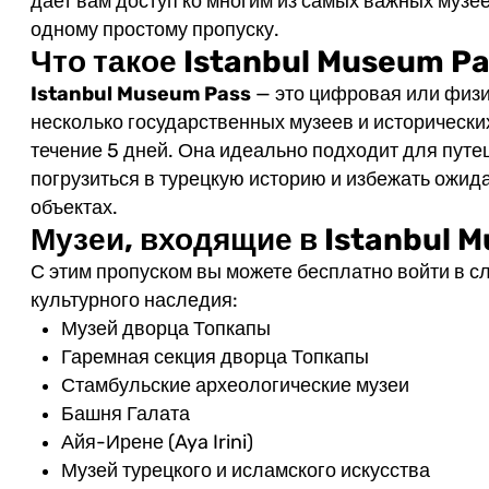
дает вам доступ ко многим из самых важных музее
одному простому пропуску.
Что такое Istanbul Museum P
Istanbul Museum Pass
— это цифровая или физи
несколько государственных музеев и историческ
течение 5 дней. Она идеально подходит для путе
погрузиться в турецкую историю и избежать ожид
объектах.
Музеи, входящие в Istanbul 
С этим пропуском вы можете бесплатно войти в 
культурного наследия:
Музей дворца Топкапы
Гаремная секция дворца Топкапы
Стамбульские археологические музеи
Башня Галата
Айя-Ирене (Aya Irini)
Музей турецкого и исламского искусства