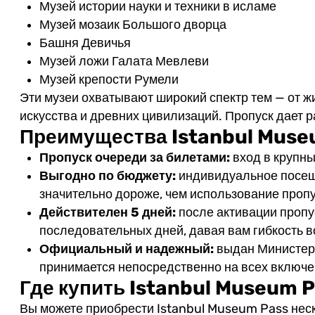
Музей истории науки и техники в исламе
Музей мозаик Большого дворца
Башня Девичья
Музей ложи Галата Мевлеви
Музей крепости Румели
Эти музеи охватывают широкий спектр тем — от ж
искусства и древних цивилизаций. Пропуск дает р
Преимущества Istanbul Muse
Пропуск очереди за билетами:
вход в крупны
Выгодно по бюджету:
индивидуальное посещ
значительно дороже, чем использование пропу
Действителен 5 дней:
после активации пропу
последовательных дней, давая вам гибкость в
Официальный и надежный:
выдан Министерс
принимается непосредственно на всех включе
Где купить Istanbul Museum 
Вы можете приобрести Istanbul Museum Pass нес