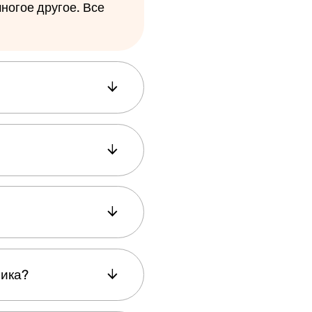
многое другое. Все
ечательностей,
осетителям попасть
з необходимости
чиная с первого
 этого периода он
скурсии с гидом.
лика?
 отдельной услугой