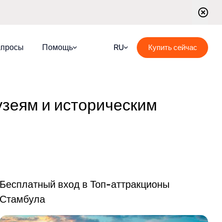
апросы
Помощь
RU
Купить сейчас
Часто задаваемые вопросы
Croatian
Путеводитель
English
узеям и историческим
Блог
French
Свяжитесь с нами
German
Расписание обзорных туров
Italian
Portuguese
Бесплатный вход в Топ-аттракционы
Romanian
Стамбула
Spanish