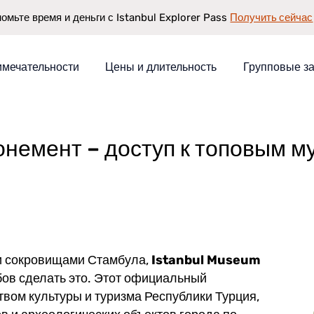
Получить сейчас
омьте время и деньги с Istanbul Explorer Pass
имечательности
Цены и длительность
Групповые з
– доступ к топовым музеям и историческим местам за 5 дней
немент – доступ к топовым м
ми сокровищами Стамбула,
Istanbul Museum
бов сделать это. Этот официальный
вом культуры и туризма Республики Турция,