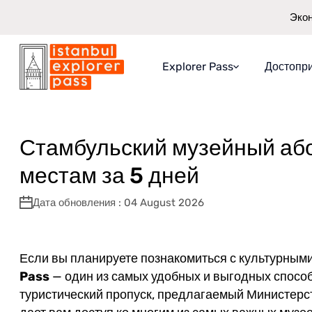
Экон
Explorer Pass
Достопр
Istanbul Explorer Pass
\
Блог
\
Стамбульский музейный абонемент 
Об Explorer Pass
Что вы получаете
Стамбульский музейный або
Как это работает
местам за 5 дней
Гарантия экономии
Дата обновления : 04 August 2026
Если вы планируете познакомиться с культурны
Pass
— один из самых удобных и выгодных спосо
туристический пропуск, предлагаемый Министерст