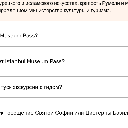
рецкого и исламского искусства, крепость Румели и 
правлением Министерства культуры и туризма.
l Museum Pass?
ss — это официальный билет для осмотра достоприм
ет Istanbul Museum Pass?
рством культуры и туризма Турции. Он позволяет п
важных музеев Стамбула и исторических объектов бе
входной билет за каждый из них.
течение пяти последовательных календарных дней, на
пуск экскурсии с гидом?
льзуете его в одном из включённых музеев. В течение
на каждый объект.
m Pass предоставляет только вход. Он не включает эк
ск посещение Святой Софии или Цистерны Бази
п с гидом, рассмотрите возможность сочетания его с
ак Istanbul Explorer Pass.