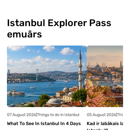
Istanbul Explorer Pass
emuārs
07 August 2026
|
Things to do in Istanbul
05 August 2026
|
Things 
What To See In Istanbul In 4 Days
Kad ir labākais lai