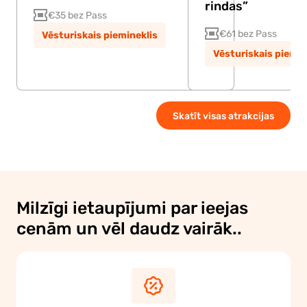
rindas”
€35 bez Pass
€61 bez Pass
Vēsturiskais piemineklis
Vēsturiskais piemin
Skatīt visas atrakcijas
Milzīgi ietaupījumi par ieejas
cenām un vēl daudz vairāk..