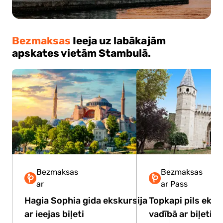
Bezmaksas
Ieeja uz labākajām
apskates vietām Stambulā.
Bezmaksas
Bezmaksas
Lite
Plus
Premium
Lite
ar
ar Pass
Hagia Sophia gida ekskursija
Topkapi pils eksk
ar ieejas biļeti
vadībā ar biļeti “i