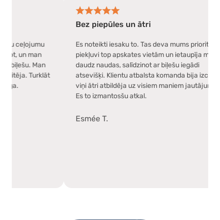
Bez piepūles un ātri
padarīja manu ceļojumu
Es noteikti iesaku to. Tas deva mums pr
a viegli lietot, un man
piekļuvi top apskates vietām un ietau
sels kaudzēm biļešu. Man
daudz naudas, salīdzinot ar biļešu iegā
ktīvi viss noritēja. Turklāt
atsevišķi. Klientu atbalsta komanda bija
ļoti atsaucīga.
viņi ātri atbildēja uz visiem maniem j
Es to izmantosšu atkal.
Esmée T.