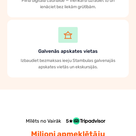
Pilna digitālā caurlaide — vienkārši uzrādiet to un
ienāciet bez liekām grūtībām.
Galvenās apskates vietas
Izbaudiet bezmaksas ieeju Stambulas galvenajās
apskates vietās un ekskursijās.
Mīlēts no Vairāk
5
Miljoni apmeklētāju