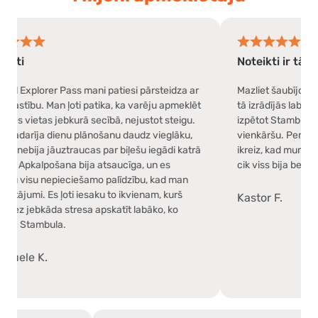
Noteikti ir tā vērts!
lorer Pass mani patiesi pārsteidza ar
Mazliet šaubījos par biļete
u. Man ļoti patika, ka varēju apmeklēt
tā izrādījās labākā izvēle. 
tas jebkurā secībā, nejustot steigu.
izpētot Stambulu, un biļete
ja dienu plānošanu daudz vieglāku,
vienkāršu. Personāls bija ļ
a jāuztraucas par biļešu iegādi katrā
ikreiz, kad mums bija jautā
alpošana bija atsaucīga, un es
cik viss bija bez piepūles.
 nepieciešamo palīdzību, kad man
i. Es ļoti iesaku to ikvienam, kurš
Kastor F.
bkāda stresa apskatīt labāko, ko
mbula.
K.