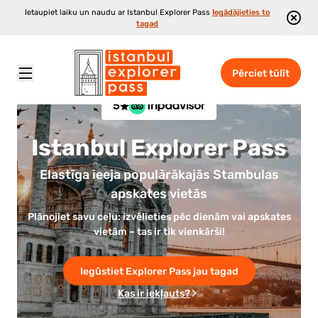
Ietaupiet laiku un naudu ar Istanbul Explorer Pass
Iegādājieties to
tagad
Pērciet tūlīt
5
Istanbul Explorer Pass
Elastīga ieeja populārākajās Stambulas
apskates vietās
Plānojiet savu ceļu: izvēlieties pēc dienām vai apskates
vietām – tas ir tik vienkārši!
Iegūstiet Explorer Pass jau tagad
Kas ir iekļauts?