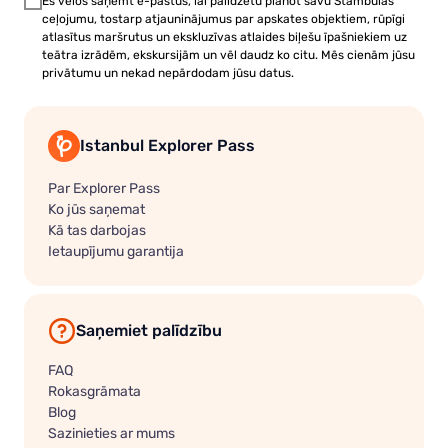
Es vēlos saņemt e-pastus, lai palīdzētu plānot savu Stambulas
ceļojumu, tostarp atjauninājumus par apskates objektiem, rūpīgi
atlasītus maršrutus un ekskluzīvas atlaides biļešu īpašniekiem uz
teātra izrādēm, ekskursijām un vēl daudz ko citu. Mēs cienām jūsu
privātumu un nekad nepārdodam jūsu datus.
Istanbul Explorer Pass
Par Explorer Pass
Ko jūs saņemat
Kā tas darbojas
Ietaupījumu garantija
Saņemiet palīdzību
FAQ
Rokasgrāmata
Blog
Sazinieties ar mums