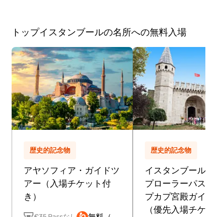
トップイスタンブールの
名所への無料入場
歴史的記念物
歴史的記念物
アヤソフィア・ガイドツ
イスタンブール・
アー（入場チケット付
プローラーパス付
き）
プカプ宮殿ガイド
（優先入場チケッ
無料（
€35 Passなし