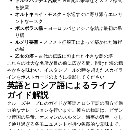
ドルマバフチェ宮殿
– 19世紀の豪華なオスマン様式
を披露
オルトキョイ・モスク
– 水辺すぐに寄り添うエレガ
ントなモスク
ボスポラス橋
– ヨーロッパとアジアを結ぶ最初の吊
り橋
ルメリ要塞
– メフメト征服王によって築かれた海岸
の城
乙女の塔
– 古代の伝説に包まれた小さな島の塔
これらの壮大な名所が目の前に広がる間、開けた海の穏
やかさを味わい、イスタンブールの時を超えたスカイラ
インをポストカードのように撮影してください。
英語とロシア語によるライブ
ガイド解説
クルーズ中、プロのガイドが英語とロシア語の両方で魅
力的なナレーションを行います。彼らの物語は、ビザン
ツ帝国の皇帝、オスマンのスルタン、海事の遺産、そし
て通り過ぎる各モニュメントが持つ象徴的な意味まで、