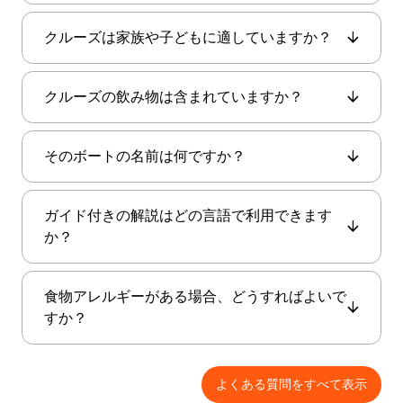
いいえ、この体験はイスタンブール・エクスプ
クルーズは家族や子どもに適していますか？
ローラー・パス保有者のみが利用できます。船
にご乗船いただくには、イスタンブール・エク
はい、家族向けのアクティビティです。落ち着
スプローラー・パスのIDを提示する必要があり
クルーズの飲み物は含まれていますか？
いた雰囲気、歴史的な見どころ、そして食事の
ます。
サービスにより、大人も子どもも楽しめます。
ソフトドリンクは飲み放題で含まれています。
そのボートの名前は何ですか？
アルコール飲料は船内で購入可能です—現地のド
リンクはグラスあたり€10、輸入ドリンクはグラ
そのボートの名前はAMORです。
スあたり€15です。
ガイド付きの解説はどの言語で利用できます
か？
このクルーズでは、英語とロシア語の生解説を
食物アレルギーがある場合、どうすればよいで
お楽しみいただけます。ボスポラス海峡の豊か
すか？
な歴史とその名所を理解できるようになりま
す。
よくある質問をすべて表示