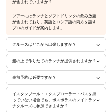
が含まれていますか？
ツアーにはランチとソフトドリンクの飲み放題
が含まれており、英語とロシア語の両方を話す
プロのガイドが案内します。
クルーズはどこから出発しますか？
カバタシュ埠頭
クルーズは
から出発します。乗
船の上で作りたてのランチが提供されますか？
船は、デンタ―・ポートのキオスクのすぐ後ろ
15:30
にあるトルコ石油ゲートから行います。
ま
はい、すべての食事は毎日作りたてをご用意し
でに船へお越しください。
事前予約は必要ですか？
ています。お客様にアレルギーや食事制限があ
る場合は、必要に応じて調整できます。メニュ
はい。ボスポラスのレイトランチに参加するに
ーには、グリルチキン、ブルグルのピラフ、季
イスタンブール・エクスプローラー・パスを持
は、Istanbul Explorer Passのカスタマーパネル
節の野菜、フルーツが含まれます。
っていない場合でも、ボスポラスのレイトラン
から予約を行う必要があります。
チクルーズに参加できますか？