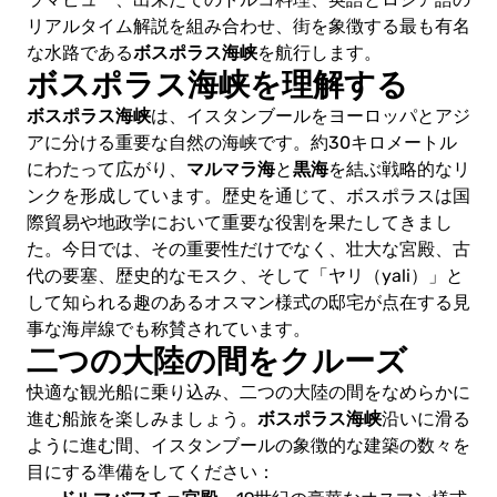
リアルタイム解説を組み合わせ、街を象徴する最も有名
0.00€
ボスポラス海峡
な水路である
を航行します。
ボスポラス海峡を理解する
ボスポラス海峡
は、イスタンブールをヨーロッパとアジ
0.00€
アに分ける重要な自然の海峡です。約30キロメートル
マルマラ海
黒海
にわたって広がり、
と
を結ぶ戦略的なリ
ンクを形成しています。歴史を通じて、ボスポラスは国
際貿易や地政学において重要な役割を果たしてきまし
た。今日では、その重要性だけでなく、壮大な宮殿、古
代の要塞、歴史的なモスク、そして「ヤリ（yali）」と
して知られる趣のあるオスマン様式の邸宅が点在する見
事な海岸線でも称賛されています。
二つの大陸の間をクルーズ
お
快適な観光船に乗り込み、二つの大陸の間をなめらかに
支
払
ボスポラス海峡
進む船旅を楽しみましょう。
沿いに滑る
い
ように進む間、イスタンブールの象徴的な建築の数々を
へ
進
目にする準備をしてください：
む