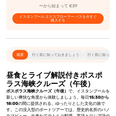
〜から始まって €39
イスタンブール エクスプローラー パスを今すぐ
購入する
概要
行く前に知っておきましょう
行く前に知って
12+)
昼食とライブ解説付きボスポ
ラス海峡クルーズ（午後）
ボスポラス海峡クルーズ（午後）
で、イスタンブールを
(5-
15:30から
新しい爽快な角度から体験しましょう。毎日
11)
18:00
の間に提供される、ゆったりとした文化の旅で
す。この没入型のボートツアーでは、歴史的名所のパノ
ラマビュー、出来たてのトルコ料理、英語とロシア語の