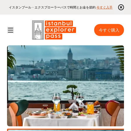
イスタンブール・エクスプローラーパスで時間とお金を節約
今すぐ入手
今すぐ購入
Istanbul Explorer Pass
\
イスタンブールのおすすめ観光スポット
\
ボスポラスクルーズ（遅めのランチ付き）