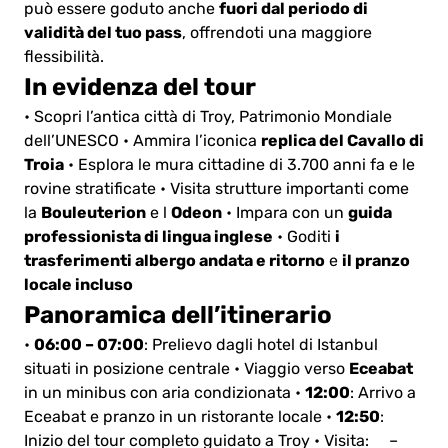
fuori dal periodo di
può essere goduto anche
validità del tuo pass
, offrendoti una maggiore
flessibilità.
In evidenza del tour
• Scopri l’antica città di Troy, Patrimonio Mondiale
replica del Cavallo di
dell’UNESCO
• Ammira l’iconica
Troia
• Esplora le mura cittadine di 3.700 anni fa e le
rovine stratificate
• Visita strutture importanti come
Bouleuterion
Odeon
guida
la
e l
• Impara con un
professionista di lingua inglese
i
• Goditi
trasferimenti albergo andata e ritorno
il pranzo
e
locale incluso
Panoramica dell’itinerario
06:00 – 07:00
•
: Prelievo dagli hotel di Istanbul
Eceabat
situati in posizione centrale
• Viaggio verso
12:00
in un minibus con aria condizionata
•
: Arrivo a
12:50
Eceabat e pranzo in un ristorante locale
•
:
Inizio del tour completo guidato a Troy
• Visita:
–