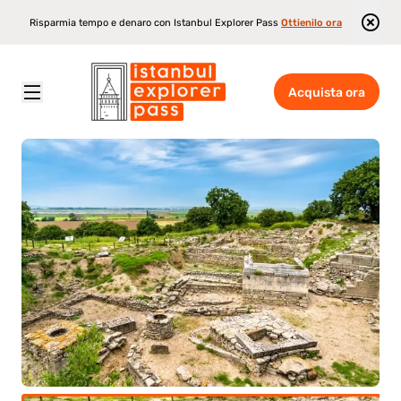
Risparmia tempo e denaro con Istanbul Explorer Pass
Ottienilo ora
Acquista ora
Istanbul Explorer Pass
\
Attrazioni
\
Escursione di un giorno a Troia da Istanbul