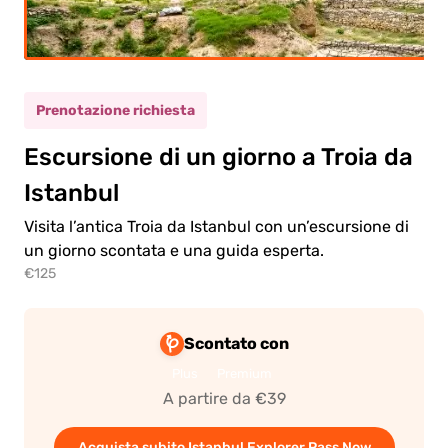
ulto
(12+)
Prenotazione richiesta
(5-
lio/a
11)
Escursione di un giorno a Troia da
Istanbul
0.00€
ulto
Visita l’antica Troia da Istanbul con un’escursione di
un giorno scontata e una guida esperta.
0.00€
lio/a
€125
Scontato con
Plus
Premium
A partire da €39
 al
mento
Acquista subito Istanbul Explorer Pass Now