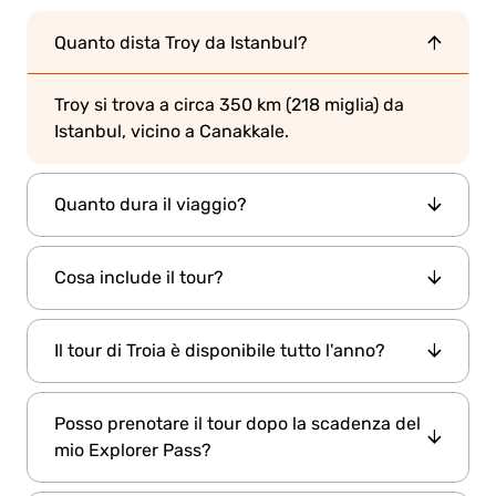
Quanto dista Troy da Istanbul?
Troy si trova a circa 350 km (218 miglia) da
Istanbul, vicino a Canakkale.
Quanto dura il viaggio?
Il viaggio completo di andata e ritorno dura
Cosa include il tour?
circa
12-14 ore
Servizio di prelievo e rientro in hotel
, inclusi il trasporto, il pranzo e il tour guidato.
Il tour di Troia è disponibile tutto l'anno?
Trasporto in minibus climatizzato
Guida di lingua inglese
Sì, il tour opera tutto l'anno, ma
Pranzo presso un ristorante locale
Posso prenotare il tour dopo la scadenza del
primavera e autunno
Ingresso al sito archeologico di Troia
mio Explorer Pass?
offrono le condizioni meteo più piacevoli per
passeggiare tra le rovine.