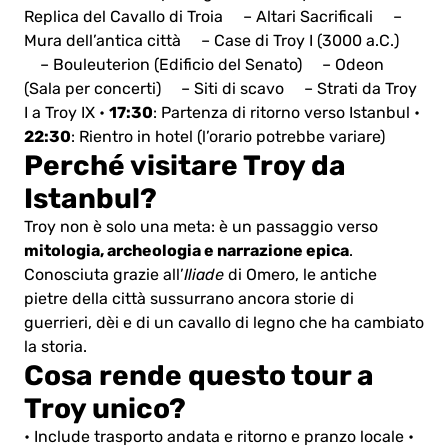
Replica del Cavallo di Troia
– Altari Sacrificali
–
Mura dell’antica città
– Case di Troy I (3000 a.C.)
– Bouleuterion (Edificio del Senato)
– Odeon
(Sala per concerti)
– Siti di scavo
– Strati da Troy
17:30
I a Troy IX
•
: Partenza di ritorno verso Istanbul
•
22:30
: Rientro in hotel (l’orario potrebbe variare)
Perché visitare Troy da
Istanbul?
Troy non è solo una meta: è un passaggio verso
mitologia, archeologia e narrazione epica
.
Conosciuta grazie all’
Iliade
di Omero, le antiche
pietre della città sussurrano ancora storie di
guerrieri, dèi e di un cavallo di legno che ha cambiato
la storia.
Cosa rende questo tour a
Troy unico?
• Include trasporto andata e ritorno e pranzo locale
•