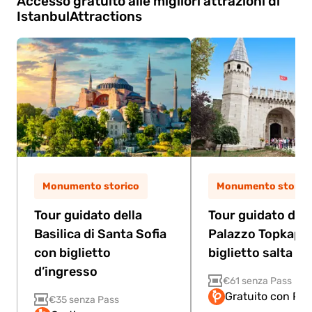
Accesso gratuito alle migliori attrazioni di
Istanbul
Attractions
Monumento storico
Monumento storic
Tour guidato della
Tour guidato del
Basilica di Santa Sofia
Palazzo Topkapi 
con biglietto
biglietto salta la f
d’ingresso
€61 senza Pass
Gratuito con Pas
€35 senza Pass