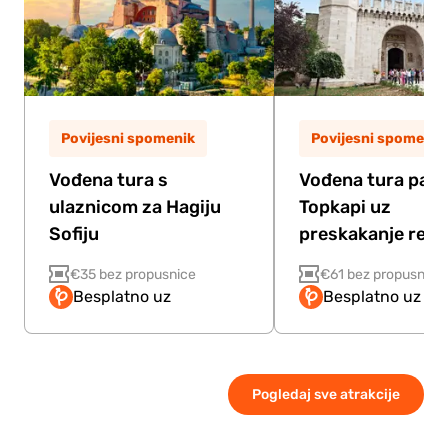
Povijesni spomenik
Povijesni spomenik
Vođena tura s
Vođena tura pala
ulaznicom za Hagiju
Topkapi uz
Sofiju
preskakanje reda
€35 bez propusnice
€61 bez propusnice
Besplatno uz
Besplatno uz Pa
Pogledaj sve atrakcije