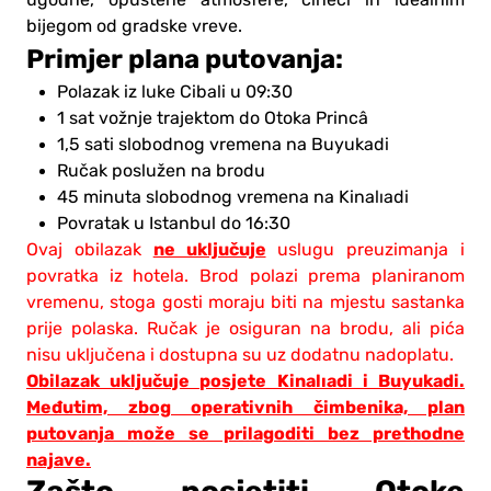
bijegom od gradske vreve.
Primjer plana putovanja:
Polazak iz luke Cibali u 09:30
1 sat vožnje trajektom do Otoka Princâ
1,5 sati slobodnog vremena na Buyukadi
Ručak poslužen na brodu
45 minuta slobodnog vremena na Kinalıadi
Povratak u Istanbul do 16:30
ne uključuje
Ovaj obilazak
uslugu preuzimanja i
povratka iz hotela.
Brod polazi prema planiranom
vremenu, stoga gosti moraju biti na mjestu sastanka
prije polaska.
Ručak je osiguran na brodu, ali pića
nisu uključena i dostupna su uz dodatnu nadoplatu.
Obilazak uključuje posjete Kinalıadi i Buyukadi.
Međutim, zbog operativnih čimbenika, plan
putovanja može se prilagoditi bez prethodne
najave.