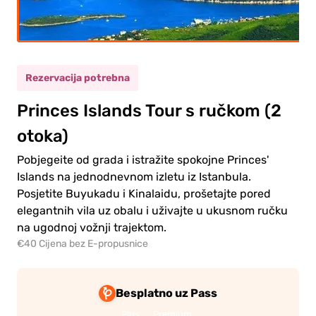
asli
(12+)
ete
(5-11)
Rezervacija potrebna
Princes Islands Tour s ručkom (2
0.00€
asli
otoka)
0.00€
ete
Pobjegeite od grada i istražite spokojne Princes'
Islands na jednodnevnom izletu iz Istanbula.
Posjetite Buyukadu i Kinalaidu, prošetajte pored
elegantnih vila uz obalu i uživajte u ukusnom ručku
na ugodnoj vožnji trajektom.
€40 Cijena bez E-propusnice
e na
anje
Besplatno uz Pass
Plus
Premium