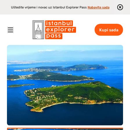
Uštedite vrijeme i novac uz Istanbul Explorer Pass
Nabavite sada
Kupi sada
Istanbul Explorer Pass
\
Atrakcije
\
Princes Islands Tour s ručkom (2 otoka)