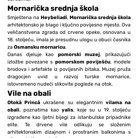
Mornarička srednja škola
Heybeliadi
Mornarička srednja škola
Smještena na
,
arhitektonsko je blago i ključno povijesno mjesto. Ova
veličanstvena zgrada od crvene opeke, osnovana u
18. stoljeću, imala je presudnu ulogu u obuci časnika
Osmansku mornaricu
za
.
pomorski muzej
Danas djeluje kao
, prikazujući
pomorskom poviješću
izložbe povezane s
, modele
brodova i artefakte iz povijesnih bitaka. Muzej pruža
dragocjen uvid u razvoj turske mornarice,
istovremeno nudeći slikovite poglede na otok.
Vile na obali
Otokâ Princâ
vilama na
ukrašene su elegantnim
obali
yalis
, poznatima kao
, koje su u 19. stoljeću
izgrađene kao ljetni bijegi za istanbulske pripadnike
elite. Te drvene vile odlikuju se složenim
arhitektonskim dizajnom i prostranim balkonima s