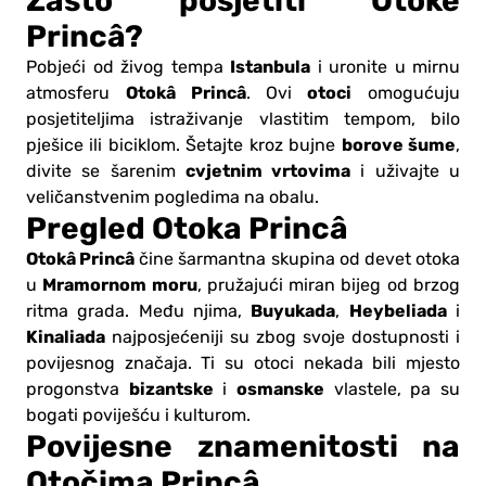
Zašto posjetiti Otoke
Princâ?
Istanbula
Pobjeći od živog tempa
i uronite u mirnu
Otokâ Princâ
otoci
atmosferu
. Ovi
omogućuju
posjetiteljima istraživanje vlastitim tempom, bilo
borove šume
pješice ili biciklom. Šetajte kroz bujne
,
cvjetnim vrtovima
divite se šarenim
i uživajte u
veličanstvenim pogledima na obalu.
Pregled Otoka Princâ
Otokâ Princâ
čine šarmantna skupina od devet otoka
Mramornom moru
u
, pružajući miran bijeg od brzog
Buyukada
Heybeliada
ritma grada. Među njima,
,
i
Kinaliada
najposjećeniji su zbog svoje dostupnosti i
povijesnog značaja. Ti su otoci nekada bili mjesto
bizantske
osmanske
progonstva
i
vlastele, pa su
bogati poviješću i kulturom.
Povijesne znamenitosti na
Otočima Princâ