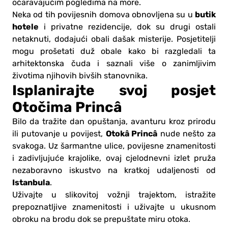
očaravajućim pogledima na more.
butik
Neka od tih povijesnih domova obnovljena su u
hotele
i privatne rezidencije, dok su drugi ostali
netaknuti, dodajući obali dašak misterije. Posjetitelji
mogu prošetati duž obale kako bi razgledali ta
arhitektonska čuda i saznali više o zanimljivim
životima njihovih bivših stanovnika.
Isplanirajte svoj posjet
Otočima Princâ
Bilo da tražite dan opuštanja, avanturu kroz prirodu
Otokâ Princâ
ili putovanje u povijest,
nude nešto za
svakoga. Uz šarmantne ulice, povijesne znamenitosti
i zadivljujuće krajolike, ovaj cjelodnevni izlet pruža
nezaboravno iskustvo na kratkoj udaljenosti od
Istanbula
.
Uživajte u slikovitoj vožnji trajektom, istražite
prepoznatljive znamenitosti i uživajte u ukusnom
obroku na brodu dok se prepuštate miru otoka.