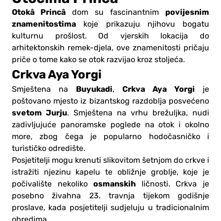
Otokâ Princâ
povijesnim
dom su fascinantnim
znamenitostima
koje prikazuju njihovu bogatu
kulturnu prošlost. Od vjerskih lokacija do
arhitektonskih remek-djela, ove znamenitosti pričaju
priče o tome kako se otok razvijao kroz stoljeća.
Crkva Aya Yorgi
Buyukadi
Crkva Aya Yorgi
Smještena na
,
je
poštovano mjesto iz bizantskog razdoblja posvećeno
svetom Jurju
. Smještena na vrhu brežuljka, nudi
zadivljujuće panoramske poglede na otok i okolno
more, zbog čega je popularno hodočasničko i
turističko odredište.
Posjetitelji mogu krenuti slikovitom šetnjom do crkve i
istražiti njezinu kapelu te obližnje groblje, koje je
osmanskih
počivalište nekoliko
ličnosti. Crkva je
posebno živahna 23. travnja tijekom godišnje
proslave, kada posjetitelji sudjeluju u tradicionalnim
obredima.