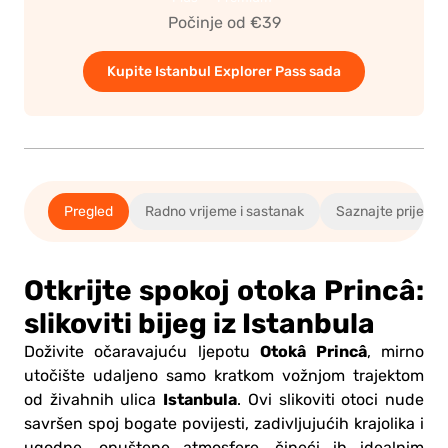
Počinje od €39
Kupite Istanbul Explorer Pass sada
Pregled
Radno vrijeme i sastanak
Saznajte prije po
Otkrijte spokoj otoka Princâ:
slikoviti bijeg iz Istanbula
Otokâ Princâ
Doživite očaravajuću ljepotu
, mirno
utočište udaljeno samo kratkom vožnjom trajektom
Istanbula
od živahnih ulica
. Ovi slikoviti otoci nude
savršen spoj bogate povijesti, zadivljujućih krajolika i
ugodne, opuštene atmosfere, čineći ih idealnim