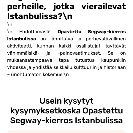
perheille, jotka vierailevat
Istanbulissa?\n
\n
Opastettu Segway-kierros
\n Ehdottomasti!
Istanbulissa
on jännittävä ja perheystävällinen
aktiviteetti, kunhan kaikki osallistujat täyttävät
vähimmäisikä- ja -painovaatimukset. Se on
mukaansatempaava tapa tutustua kaupunkiin
yhdessä ja yhdistää seikkailu kulttuuriin ja historiaan
– unohtumaton kokemus.\n
Usein kysytyt
kysymykset
koska Opastettu
Segway-kierros Istanbulissa