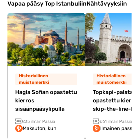
pienille lapsille tai iäkkäille henkilöille, joilla on
ulkoilmasta.
Vapaa pääsy Top Istanbuliin
Nähtävyyksiin
terveydellisiä sairauksia
Jos olet hyvässä
kunnossa ja olet suositellulla painoalueella,
voit todennäköisesti nauttia Segway-
kierroksesta ilman ongelmia.
Historiallinen
Historiallinen
muistomerkki
muistomerkki
Hagia Sofian opastettu
Topkapi-palatsin
kierros
opastettu kierros
sisäänpääsylipulla
skip-the-line-lip
€35 ilman Passia
€61 ilman Passia
Maksuton, kun
Ilmainen passilla