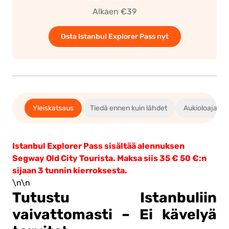
Alkaen €39
Osta Istanbul Explorer Pass nyt
Yleiskatsaus
Tiedä ennen kuin lähdet
Aukioloajat j
Istanbul Explorer Pass sisältää alennuksen
Segway Old City Tourista. Maksa siis 35 € 50 €:n
sijaan 3 tunnin kierroksesta.
\n\n
Tutustu Istanbuliin
vaivattomasti – Ei kävelyä