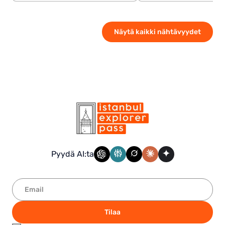
Näytä kaikki nähtävyydet
Pyydä AI:ta
Tilaa