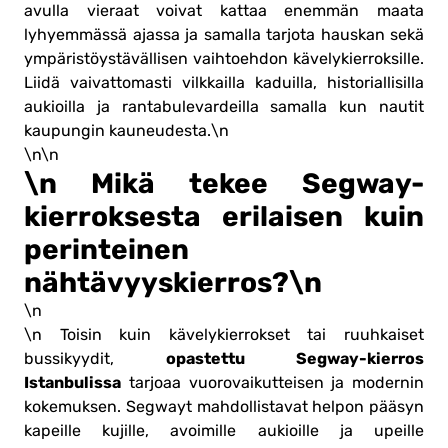
avulla vieraat voivat kattaa enemmän maata
lyhyemmässä ajassa ja samalla tarjota hauskan sekä
ympäristöystävällisen vaihtoehdon kävelykierroksille.
Liidä vaivattomasti vilkkailla kaduilla, historiallisilla
aukioilla ja rantabulevardeilla samalla kun nautit
kaupungin kauneudesta.\n
\n\n
\n Mikä tekee Segway-
kierroksesta erilaisen kuin
perinteinen
nähtävyyskierros?\n
\n
\n Toisin kuin kävelykierrokset tai ruuhkaiset
opastettu Segway-kierros
bussikyydit,
Istanbulissa
tarjoaa vuorovaikutteisen ja modernin
kokemuksen. Segwayt mahdollistavat helpon pääsyn
kapeille kujille, avoimille aukioille ja upeille