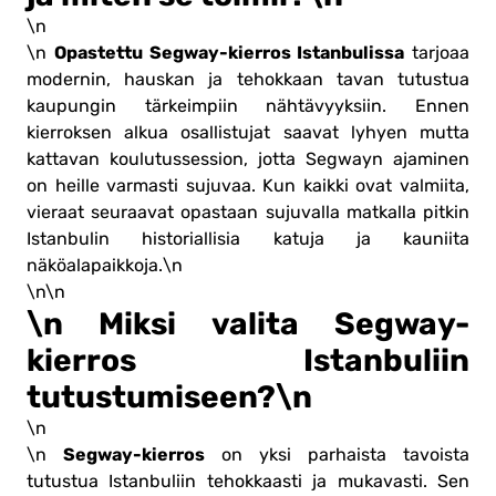
\n
Opastettu Segway-kierros Istanbulissa
\n
tarjoaa
modernin, hauskan ja tehokkaan tavan tutustua
kaupungin tärkeimpiin nähtävyyksiin. Ennen
kierroksen alkua osallistujat saavat lyhyen mutta
kattavan koulutussession, jotta Segwayn ajaminen
on heille varmasti sujuvaa. Kun kaikki ovat valmiita,
vieraat seuraavat opastaan sujuvalla matkalla pitkin
Istanbulin historiallisia katuja ja kauniita
näköalapaikkoja.\n
\n\n
\n Miksi valita Segway-
kierros Istanbuliin
tutustumiseen?\n
\n
Segway-kierros
\n
on yksi parhaista tavoista
tutustua Istanbuliin tehokkaasti ja mukavasti. Sen