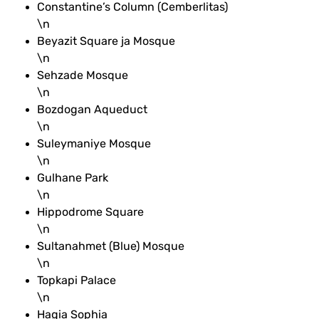
Constantine’s Column (Cemberlitas)
\n
Beyazit Square ja Mosque
\n
Sehzade Mosque
\n
Bozdogan Aqueduct
\n
Suleymaniye Mosque
\n
Gulhane Park
\n
Hippodrome Square
\n
Sultanahmet (Blue) Mosque
\n
Topkapi Palace
\n
Hagia Sophia