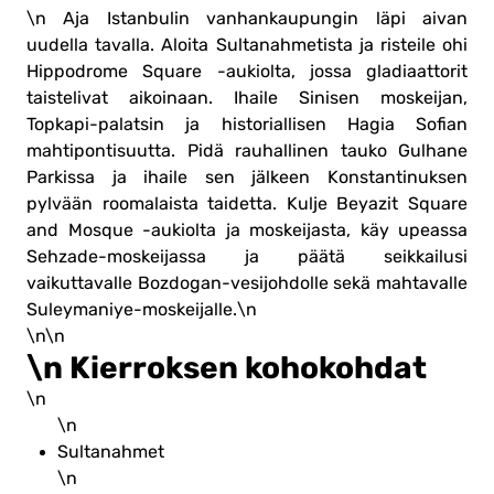
\n Aja Istanbulin vanhankaupungin läpi aivan
uudella tavalla. Aloita Sultanahmetista ja risteile ohi
Hippodrome Square -aukiolta, jossa gladiaattorit
taistelivat aikoinaan. Ihaile Sinisen moskeijan,
Topkapi-palatsin ja historiallisen Hagia Sofian
mahtipontisuutta. Pidä rauhallinen tauko Gulhane
Parkissa ja ihaile sen jälkeen Konstantinuksen
pylvään roomalaista taidetta. Kulje Beyazit Square
and Mosque -aukiolta ja moskeijasta, käy upeassa
Sehzade-moskeijassa ja päätä seikkailusi
vaikuttavalle Bozdogan-vesijohdolle sekä mahtavalle
Suleymaniye-moskeijalle.\n
\n\n
\n Kierroksen kohokohdat
\n
\n
Sultanahmet
\n