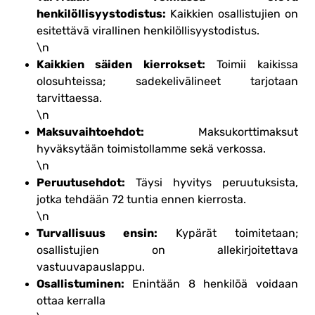
henkilöllisyystodistus:
Kaikkien osallistujien on
esitettävä virallinen henkilöllisyystodistus.
\n
Kaikkien säiden kierrokset:
Toimii kaikissa
olosuhteissa; sadekelivälineet tarjotaan
tarvittaessa.
\n
Maksuvaihtoehdot:
Maksukorttimaksut
hyväksytään toimistollamme sekä verkossa.
\n
Peruutusehdot:
Täysi hyvitys peruutuksista,
jotka tehdään 72 tuntia ennen kierrosta.
\n
Turvallisuus ensin:
Kypärät toimitetaan;
osallistujien on allekirjoitettava
vastuuvapauslappu.
Osallistuminen:
Enintään 8 henkilöä voidaan
ottaa kerralla