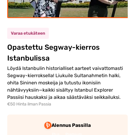
psi
(5-11)
0.00€
kuinen
Varaa etukäteen
0.00€
si
Opastettu Segway-kierros
Istanbulissa
Löydä Istanbulin historialliset aarteet vaivattomasti
Segway-kierroksella! Liukuile Sultanahmetin halki,
ohita Sininen moskeija ja tutustu ikonisiin
rry
amaan
nähtävyyksiin—kaikki sisältyy Istanbul Explorer
Passiisi hauskaksi ja aikaa säästäväksi seikkailuksi.
€50 Hinta ilman Passia
Alennus Passilla
Plus
Premium