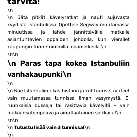
tarvita!
\n
\n Jätä pitkät kävelyretket ja nauti sujuvasta
kyydistä Istanbulissa. Opettele Segway muutamassa
minuutissa ja lähde jännittävälle matkalle
asiantuntevien oppaiden johdolla, kun vierailet
kaupungin tunnetuimmilla maamerkeillä.\n
\n\n
\n Paras tapa kokea Istanbuliin
vanhakaupunki\n
\n
\n Näe Istanbuliin rikas historia ja kulttuuriset aarteet
vain muutamassa tunnissa ilman väsymystä. Ei
ruuhkaisia busseja tai rasittavia kävelyitä – vain
mukaansatempaava ja ainutlaatuinen seikkailu!\n
\n\n
Tutustu lisää vain 3 tunnissa!
\n
\n
\n