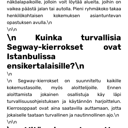
näköalapaikoille, jolloin voit löytää alueita, joihin on
vaikea päästä jalan tai autolla. Pieni ryhmäkoko takaa
henkilökohtaisen kokemuksen asiantuntevan
opastuksen avulla.\n
\n\n
\n Kuinka turvallisia
Segway-kierrokset ovat
Istanbulissa
ensikertalaisille?\n
\n
\n Segway-kierrokset on suunniteltu kaikille
kokemustasoille, myös aloittelijoille. Ennen
aloittamista jokainen osallistuja käy läpi
turvallisuusohjeistuksen ja käytännön harjoittelun.
Kierrosoppaat ovat aina saatavilla auttamaan, jotta
jokaiselle taataan turvallinen ja nautinnollinen ajo.\n
\n\n