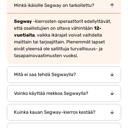
Minkä ikäisille Segway on tarkoitettu?
Segway
-kierrosten operaattorit edellyttävät,
12-
että osallistujien on oltava vähintään
vuotiaita
, vaikka ikärajat voivat vaihdella
maittain tai tarjoajittain. Pienemmät lapset
eivät yleensä ole sallittuja turvallisuus- ja
tasapainovaatimusten vuoksi.
Mitä ei saa tehdä Segwaylla?
Segway
pysyäksesi turvassa
llä, vältä:
•
Voinko käyttää mekkoa Segwaylla?
Äkkinäisiä teräviä käännöksiä tai nopeita
pysähdyksiä
• Puhelimen tai kameran
Vaikka voit käyttää mekkoa Segwaylla,
käyttäminen ajon aikana
• Ajamista liian lähellä
Kuinka kauan Segway-kierros kestää?
mukavaa ja vaatimattomaksi sopivaa
muita ihmisiä tai esineitä
• Liian pitkälle eteen-
vaatetusta suositellaan
. Mekot tai hameet,
tai taaksepäin nojaamista
• Ajamista alkoholin