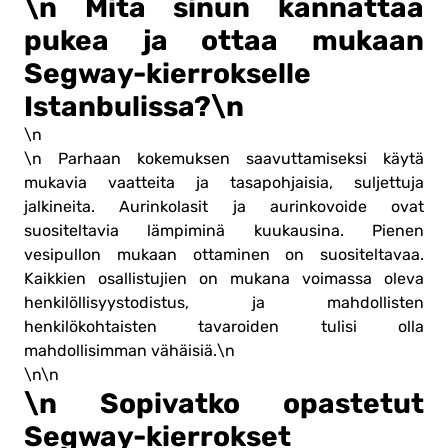
\n Mitä sinun kannattaa
pukea ja ottaa mukaan
Segway-kierrokselle
Istanbulissa?\n
\n
\n Parhaan kokemuksen saavuttamiseksi käytä
mukavia vaatteita ja tasapohjaisia, suljettuja
jalkineita. Aurinkolasit ja aurinkovoide ovat
suositeltavia lämpiminä kuukausina. Pienen
vesipullon mukaan ottaminen on suositeltavaa.
Kaikkien osallistujien on mukana voimassa oleva
henkilöllisyystodistus, ja mahdollisten
henkilökohtaisten tavaroiden tulisi olla
mahdollisimman vähäisiä.\n
\n\n
\n Sopivatko opastetut
Segway-kierrokset