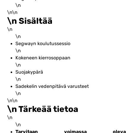
\n
\n\n
\n Sisältää
\n
\n
Segwayn koulutussessio
\n
Kokeneen kierrosoppaan
\n
Suojakypärä
\n
Sadekelin vedenpitävä varusteet
\n
\n\n
\n Tärkeää tietoa
\n
\n
Tarvitaan voimassa oleva