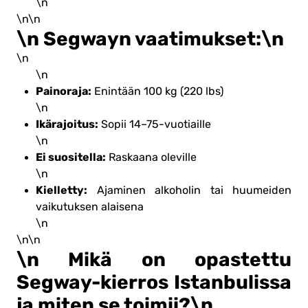
\n
\n\n
\n Segwayn vaatimukset:\n
\n
\n
Painoraja:
Enintään 100 kg (220 lbs)
\n
Ikärajoitus:
Sopii 14–75-vuotiaille
\n
Ei suositella:
Raskaana oleville
\n
Kielletty:
Ajaminen alkoholin tai huumeiden
vaikutuksen alaisena
\n
\n\n
\n Mikä on opastettu
Segway-kierros Istanbulissa
ja miten se toimii?\n