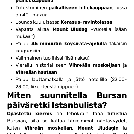
planeettapuulla
paikalliseen hillokauppaan
Tutustuminen
, jossa
on 40+ makua
Kerasus-ravintolassa
Lounas kuuluisassa
Mount Uludag
Vapaata aikaa
-vuorella (sään
mukaan)
45 minuutin köysirata-ajelulla
Paluu
takaisin
kaupunkiin
Valinnainen tuolihissi (lisämaksu)
Vihreään moskeijaan
Vierailu historialliseen
ja
Vihreään hautaan
Paluu lauttamatkalla ja jättö hotellille (22:00-
23:00, liikenteestä riippuen)
Miten suunnitella Bursan
päiväretki Istanbulista?
Opastettu kierros
on tehokkain tapa tutustua
Bursaan, sillä se kattaa tärkeimmät nähtävyydet,
Vihreän moskeijan
Mount Uludagin
kuten
,
ja