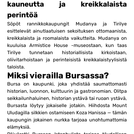
kauneutta ja kreikkalaista
perintöä
Söpöt rannikkokaupungit Mudanya ja Tirilye
esittelevät ainutlaatuisen sekoituksen ottomaanista,
kreikkalaista ja roomalaista vaikutteita. Mudanya on
kuuluisa Armistice House -museostaan, kun taas
Tirilye tunnetaan historiallisista kirkoistaan,
oliivitarhoistaan ja perinteisistä kreikkalaistyylisistä
taloista.
Miksi vierailla Bursassa?
Bursa on kaupunki, joka yhdistää saumattomasti
historian, luonnon, kulttuurin ja gastronomian. Olitpa
seikkailunhaluinen, historian ystävä tai ruoan ystävä,
Bursasta löytyy jokaiselle jotakin. Hiihdosta Mount
Uludagilla silkkien ostamiseen Koza Hanissa — tämän
kaupungin jokainen nurkka tarjoaa unohtumattomia
elämyksiä.