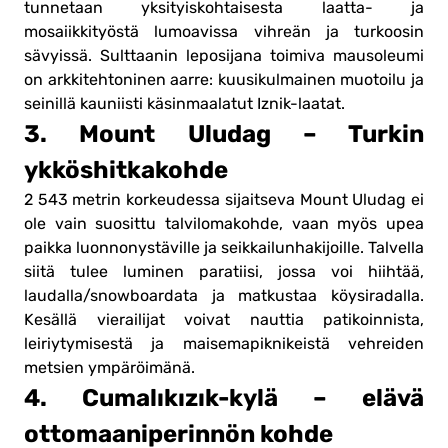
tunnetaan yksityiskohtaisesta laatta- ja
mosaiikkityöstä lumoavissa vihreän ja turkoosin
sävyissä. Sulttaanin leposijana toimiva mausoleumi
on arkkitehtoninen aarre: kuusikulmainen muotoilu ja
seinillä kauniisti käsinmaalatut Iznik-laatat.
3. Mount Uludag – Turkin
ykköshitkakohde
2 543 metrin korkeudessa sijaitseva Mount Uludag ei
ole vain suosittu talvilomakohde, vaan myös upea
paikka luonnonystäville ja seikkailunhakijoille. Talvella
siitä tulee luminen paratiisi, jossa voi hiihtää,
laudalla/snowboardata ja matkustaa köysiradalla.
Kesällä vierailijat voivat nauttia patikoinnista,
leiriytymisestä ja maisemapiknikeistä vehreiden
metsien ympäröimänä.
4. Cumalıkızık-kylä – elävä
ottomaaniperinnön kohde