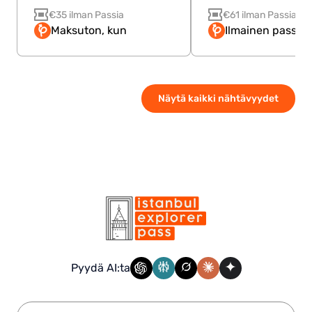
€35 ilman Passia
€61 ilman Passia
Maksuton, kun
Ilmainen passilla
Näytä kaikki nähtävyydet
Pyydä AI:ta