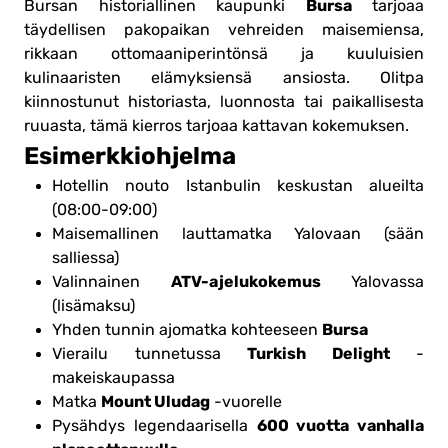
Bursa
Bursan historiallinen kaupunki
tarjoaa
täydellisen pakopaikan vehreiden maisemiensa,
rikkaan ottomaaniperintönsä ja kuuluisien
kulinaaristen elämyksiensä ansiosta. Olitpa
kiinnostunut historiasta, luonnosta tai paikallisesta
ruuasta, tämä kierros tarjoaa kattavan kokemuksen.
Esimerkkiohjelma
Hotellin nouto Istanbulin keskustan alueilta
(08:00-09:00)
Maisemallinen lauttamatka Yalovaan (sään
salliessa)
ATV-ajelukokemus
Valinnainen
Yalovassa
(lisämaksu)
Bursa
Yhden tunnin ajomatka kohteeseen
Turkish Delight
Vierailu tunnetussa
-
makeiskaupassa
Mount Uludag
Matka
-vuorelle
600 vuotta vanhalla
Pysähdys legendaarisella