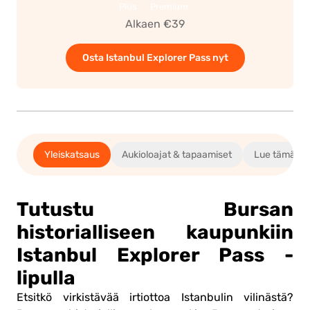
Plus
Premium
Alkaen €39
Osta Istanbul Explorer Pass nyt
Yleiskatsaus
Aukioloajat & tapaamiset
Lue tämä en
Tutustu Bursan
historialliseen kaupunkiin
Istanbul Explorer Pass -
lipulla
Etsitkö virkistävää irtiottoa Istanbulin vilinästä?