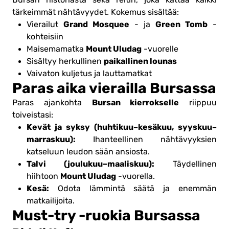
tärkeimmät nähtävyydet. Kokemus sisältää:
Grand Mosquee
Green Tomb
Vierailut
- ja
-
kohteisiin
Mount Uludag
Maisemamatka
-vuorelle
paikallinen lounas
Sisältyy herkullinen
Vaivaton kuljetus ja lauttamatkat
Paras aika vierailla Bursassa
Bursan kierrokselle
Paras ajankohta
riippuu
toiveistasi:
Kevät ja syksy (huhtikuu–kesäkuu, syyskuu–
marraskuu):
Ihanteellinen nähtävyyksien
katseluun leudon sään ansiosta.
Talvi (joulukuu–maaliskuu):
Täydellinen
Mount Uludag
hiihtoon
-vuorella.
Kesä:
Odota lämmintä säätä ja enemmän
matkailijoita.
Must-try -ruokia Bursassa