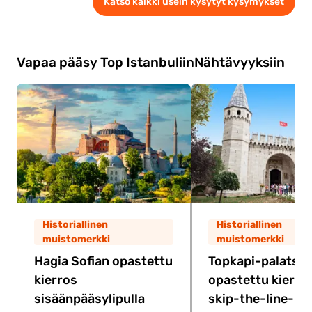
Katso kaikki usein kysytyt kysymykset
köysirata-ajelu
ja tarjolla on tekemistä, kuten
näkymät vuorille
ja
, jotka miellyttävät
kaikenikäisiä.
Vapaa pääsy Top Istanbuliin
Nähtävyyksiin
Historiallinen
Historiallinen
muistomerkki
muistomerkki
Hagia Sofian opastettu
Topkapi-palatsin
kierros
opastettu kierros
sisäänpääsylipulla
skip-the-line-lip