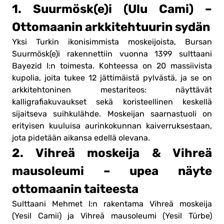
1. Suurmösk(e)i (Ulu Cami) –
Ottomaanin arkkitehtuurin sydän
Yksi Turkin ikonisimmista moskeijoista, Bursan
Suurmösk(e)i rakennettiin vuonna 1399 sulttaani
Bayezid I:n toimesta. Kohteessa on 20 massiivista
kupolia, joita tukee 12 jättimäistä pylvästä, ja se on
arkkitehtoninen mestariteos: näyttävät
kalligrafiakuvaukset sekä koristeellinen keskellä
sijaitseva suihkulähde. Moskeijan saarnastuoli on
erityisen kuuluisa aurinkokunnan kaiverruksestaan,
jota pidetään aikansa edellä olevana.
2. Vihreä moskeija & Vihreä
mausoleumi – upea näyte
ottomaanin taiteesta
Sulttaani Mehmet I:n rakentama Vihreä moskeija
(Yesil Camii) ja Vihreä mausoleumi (Yesil Türbe)