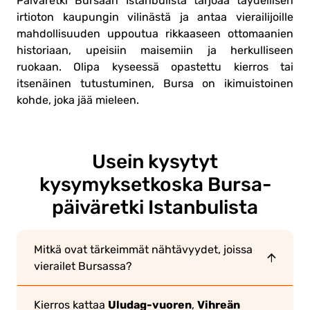
Päiväretki Bursaan Istanbulista tarjoaa täydellisen
irtioton kaupungin vilinästä ja antaa vierailijoille
mahdollisuuden uppoutua rikkaaseen ottomaanien
historiaan, upeisiin maisemiin ja herkulliseen
ruokaan. Olipa kyseessä opastettu kierros tai
itsenäinen tutustuminen, Bursa on ikimuistoinen
kohde, joka jää mieleen.
Usein kysytyt
kysymykset
koska Bursa-
päiväretki Istanbulista
Mitkä ovat tärkeimmät nähtävyydet, joissa
vierailet Bursassa?
Uludag-vuoren
Vihreän
Kierros kattaa
,