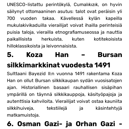
UNESCO-listattu perintökylä, Cumalıkızık, on hyvin
säilynyt ottomaaninen asutus: talot ovat peräisin yli
700 vuoden takaa. Kävellessä kylän kapeilla
mukulakivikaduilla vierailijat voivat ihailla perinteisiä
puisia taloja, vierailla etnografiamuseossa ja nauttia
paikallisista herkuista, kuten kotitekoisista
hilloklassikoista ja leivonnaisista.
5. Koza Han – Bursan
silkkimarkkinat vuodesta 1491
Sulttaani Bayezid II:n vuonna 1491 rakentama Koza
Han on ollut Bursan silkkikaupan sydän vuosisatojen
ajan. Historiallinen basaari rauhallisen sisäpihan
ympärillä on täynnä silkkikauppoja, käsityöpajoja ja
autenttisia kahviloita. Vierailijat voivat ostaa kauniita
silkkihuiveja, tekstiilejä ja käsintehtyjä
matkamuistoja.
6. Osman Gazi- ja Orhan Gazi -