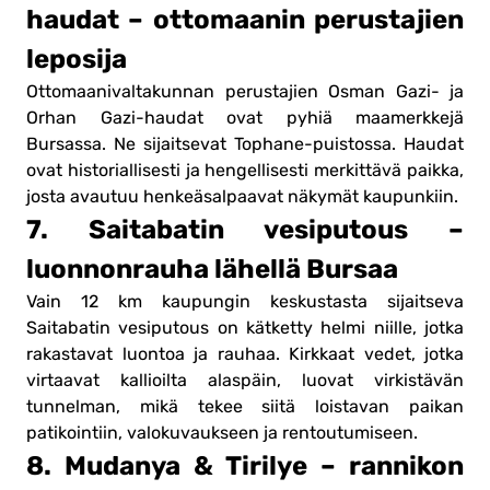
haudat – ottomaanin perustajien
leposija
Ottomaanivaltakunnan perustajien Osman Gazi- ja
Orhan Gazi-haudat ovat pyhiä maamerkkejä
Bursassa. Ne sijaitsevat Tophane-puistossa. Haudat
ovat historiallisesti ja hengellisesti merkittävä paikka,
josta avautuu henkeäsalpaavat näkymät kaupunkiin.
7. Saitabatin vesiputous –
luonnonrauha lähellä Bursaa
Vain 12 km kaupungin keskustasta sijaitseva
Saitabatin vesiputous on kätketty helmi niille, jotka
rakastavat luontoa ja rauhaa. Kirkkaat vedet, jotka
virtaavat kallioilta alaspäin, luovat virkistävän
tunnelman, mikä tekee siitä loistavan paikan
patikointiin, valokuvaukseen ja rentoutumiseen.
8. Mudanya & Tirilye – rannikon