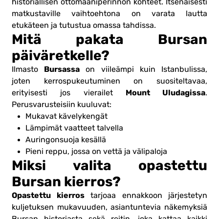
historiallisen ottomaaniperinnön kohteet. Itsenäisesti
matkustaville vaihtoehtona on varata lautta
etukäteen ja tutustua omassa tahdissa.
Mitä pakata Bursan
päiväretkelle?
Bursassa
Ilmasto
on viileämpi kuin Istanbulissa,
joten kerrospukeutuminen on suositeltavaa,
Mount Uludagissa
erityisesti jos vierailet
.
Perusvarusteisiin kuuluvat:
Mukavat kävelykengät
Lämpimät vaatteet talvella
Auringonsuoja kesällä
Pieni reppu, jossa on vettä ja välipaloja
Miksi valita opastettu
Bursan kierros?
Opastettu kierros
tarjoaa ennakkoon järjestetyn
kuljetuksen mukavuuden, asiantuntevia näkemyksiä
Bursan historiasta sekä reitin, joka kattaa kaikki