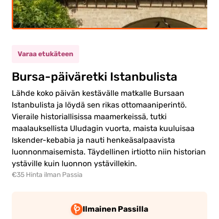
psi
(5-11)
0.00€
kuinen
Varaa etukäteen
0.00€
si
Bursa-päiväretki Istanbulista
Lähde koko päivän kestävälle matkalle Bursaan
Istanbulista ja löydä sen rikas ottomaaniperintö.
Vieraile historiallisissa maamerkeissä, tutki
rry
maalauksellista Uludagin vuorta, maista kuuluisaa
amaan
Iskender-kebabia ja nauti henkeäsalpaavista
luonnonmaisemista. Täydellinen irtiotto niin historian
ystäville kuin luonnon ystävillekin.
€35 Hinta ilman Passia
Ilmainen Passilla