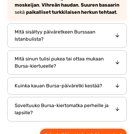
moskeijan
Vihreän haudan
Suuren basaarin
,
,
paikalliset turkkilaisen herkun tehtaat
sekä
.
Mitä sisältyy päiväretkeen Burssaan
Istanbulista?
edestakaisen
Retki sisältää yleensä
Mitä sinun tulisi pukea tai ottaa mukaan
kuljetuksen
laivamatkan
vierailun Uludag-
,
,
Bursa-kiertueelle?
vuorelle
köysirataelämyksen
lounaan
,
,
ja
nähtävyyksiä Burssan keskustassa
.
mukavia kenkiä
On suositeltavaa käyttää
ja
Kuinka kauan Bursa-päiväretki kestää?
takk
ottaa mukaan
i, erityisesti kylmemmillä
Aurinkolasit ja kamera
vuodenaikoilla.
ovat
kokopäiväretki
Se on
, joka kestää tyypillisesti
myös hyödylliset, jotta voit nauttia
Soveltuuko Bursa-kiertomatka perheille ja
12–14 tuntia
, ja se alkaa aamulla ja palaa
maisemista.
lapsille?
Istanbuliin illalla.
lapsiystävällinen
Kyllä, Bursa-päiväretki on
,