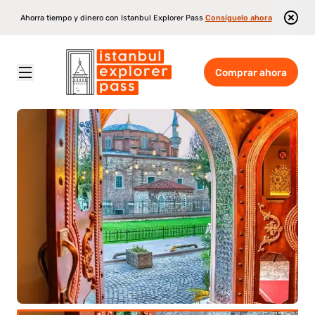
Ahorra tiempo y dinero con Istanbul Explorer Pass
Consíguelo ahora
Comprar ahora
Istanbul Explorer Pass
\
Atracciones
\
Experiencia en Rumeli Hammam en Estambul