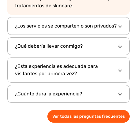
tratamientos de skincare.
¿Los servicios se comparten o son privados?
Todos los paquetes se ofrecen como sesiones
¿Qué debería llevar conmigo?
privadas, brindando una experiencia
exclusiva y personalizada para personas o
La mayoría de los artículos más necesarios se
grupos.
¿Esta experiencia es adecuada para
proporcionan en el lugar, pero se recomienda
visitantes por primera vez?
llevar ropa cómoda para después de su
tratamiento.
Sí, es apta para principiantes. Los asistentes
¿Cuánto dura la experiencia?
capacitados guían a los visitantes a través de
cada etapa, asegurando una experiencia
La duración total varía según el paquete y
cómoda y fluida.
Ver todas las preguntas frecuentes
normalmente oscila entre aproximadamente
1.5 horas y 2.5 horas.