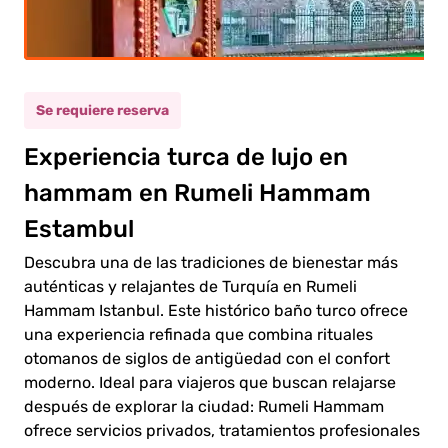
ulto
(12+)
ño
(5-11)
Se requiere reserva
Experiencia turca de lujo en
0.00€
ulto
hammam en Rumeli Hammam
0.00€
ño
Estambul
Descubra una de las tradiciones de bienestar más
auténticas y relajantes de Turquía en Rumeli
Hammam Istanbul. Este histórico baño turco ofrece
una experiencia refinada que combina rituales
 al
otomanos de siglos de antigüedad con el confort
go
moderno. Ideal para viajeros que buscan relajarse
después de explorar la ciudad: Rumeli Hammam
ofrece servicios privados, tratamientos profesionales