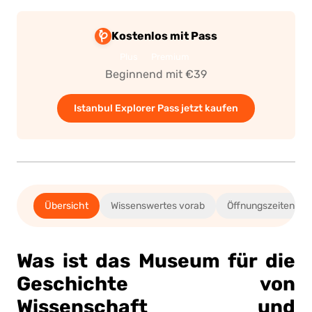
um
hlen
Kostenlos mit Pass
Plus
Premium
Beginnend mit €39
Istanbul Explorer Pass jetzt kaufen
Übersicht
Wissenswertes vorab
Öffnungszeiten & S
Was ist das Museum für die
Geschichte von
Wissenschaft und