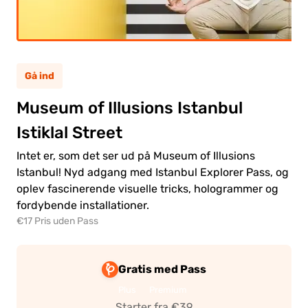
ksen
(12+)
rn
(5-11)
Gå ind
Museum of Illusions Istanbul
0.00€
ksen
Istiklal Street
0.00€
rn
Intet er, som det ser ud på Museum of Illusions
Istanbul! Nyd adgang med Istanbul Explorer Pass, og
oplev fascinerende visuelle tricks, hologrammer og
fordybende installationer.
€17 Pris uden Pass
til
ling
Gratis med Pass
Plus
Premium
Starter fra €39