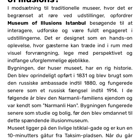
I modsætning til traditionelle museer, hvor det er
begrænset at røre ved udstillinger, opfordrer
Museum of Illusions Istanbul
besøgende til at
interagere, udforske og være fuldt engageret i
udstillingerne. Det er designet som en hands-on
oplevelse, hvor gæsterne kan træde ind i rum med
visuel forvrængning, lege med perspektivet og
indfange uforglemmelige øjeblikke.
Bygningen, der huser museet, har en rig historie.
Den blev oprindeligt opført i 1831 og blev brugt som
den russiske ambassade indtil 1880, og fungerede
senere som et russisk fængsel indtil 1914. I de
følgende år blev den Narmanli-familiens ejendom og
var kendt som "Narmanli Han". Bygningen fungerede
senere som studie og bolig, før den blev omdannet til
dette spændende illusionmuseum.
Museet ligger på den livlige Istiklal-gade og er kun en
10-minutters gåtur fra Taksim-pladsen. Når du går