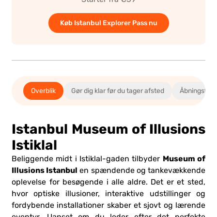
Køb Istanbul Explorer Pass nu
Overblik
Gør dig klar før du tager afsted
Åbningstide
Istanbul Museum of Illusions
Istiklal
Museum of
Beliggende midt i Istiklal-gaden tilbyder
Illusions Istanbul
en spændende og tankevækkende
oplevelse for besøgende i alle aldre. Det er et sted,
hvor optiske illusioner, interaktive udstillinger og
fordybende installationer skaber et sjovt og lærende
eventyr. Uanset om du leder efter det perfekte