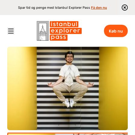
Spar tid og penge med Istanbul Explorer Pass
Få den nu
Køb nu
Istanbul Explorer Pass
\
Attraktioner
\
Museum Of Illusions Istanbul Istiklal Street