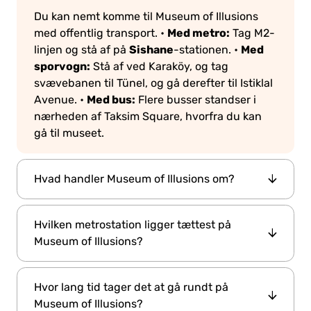
Du kan nemt komme til Museum of Illusions
Med metro:
med offentlig transport.
•
Tag M2-
Sishane
Med
linjen og stå af på
-stationen.
•
sporvogn:
Stå af ved Karaköy, og tag
svævebanen til Tünel, og gå derefter til Istiklal
Med bus:
Avenue.
•
Flere busser standser i
nærheden af Taksim Square, hvorfra du kan
gå til museet.
Hvad handler Museum of Illusions om?
Museum of Illusions
Det
er en interaktiv
Hvilken metrostation ligger tættest på
oplevelse med fokus på visuel perception og
Museum of Illusions?
illusionens videnskab. Det byder på over 60
installationer, herunder roterende tunneller,
Sishane Station på M2-metroen. Når du har
værelser på hovedet, hologrammer,
Hvor lang tid tager det at gå rundt på
forladt stationen, er der kun en kort gåtur til
stereogrammer og hjernevridende gåder. Det
Museum of Illusions?