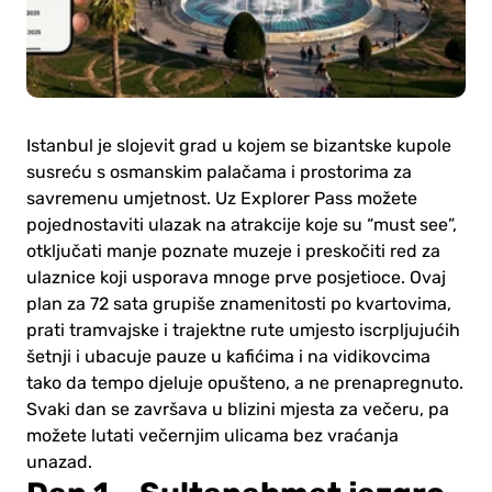
Istanbul je slojevit grad u kojem se bizantske kupole
susreću s osmanskim palačama i prostorima za
savremenu umjetnost. Uz Explorer Pass možete
pojednostaviti ulazak na atrakcije koje su “must see”,
otključati manje poznate muzeje i preskočiti red za
ulaznice koji usporava mnoge prve posjetioce. Ovaj
plan za 72 sata grupiše znamenitosti po kvartovima,
prati tramvajske i trajektne rute umjesto iscrpljujućih
šetnji i ubacuje pauze u kafićima i na vidikovcima
tako da tempo djeluje opušteno, a ne prenapregnuto.
Svaki dan se završava u blizini mjesta za večeru, pa
možete lutati večernjim ulicama bez vraćanja
unazad.