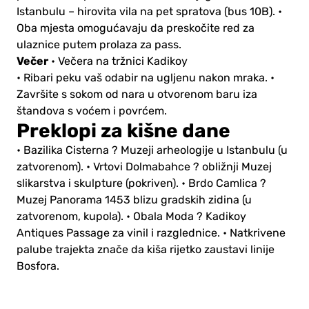
Istanbulu – hirovita vila na pet spratova (bus 10B).
•
Oba mjesta omogućavaju da preskočite red za
ulaznice putem prolaza za pass.
Večer
• Večera na tržnici Kadikoy
• Ribari peku vaš odabir na ugljenu nakon mraka.
•
Završite s sokom od nara u otvorenom baru iza
štandova s voćem i povrćem.
Preklopi za kišne dane
• Bazilika Cisterna ? Muzeji arheologije u Istanbulu (u
zatvorenom).
• Vrtovi Dolmabahce ? obližnji Muzej
slikarstva i skulpture (pokriven).
• Brdo Camlica ?
Muzej Panorama 1453 blizu gradskih zidina (u
zatvorenom, kupola).
• Obala Moda ? Kadikoy
Antiques Passage za vinil i razglednice.
• Natkrivene
palube trajekta znače da kiša rijetko zaustavi linije
Bosfora.