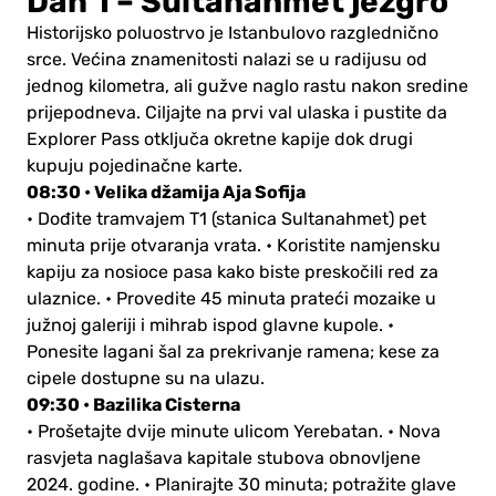
Dan 1 – Sultanahmet jezgro
Historijsko poluostrvo je Istanbulovo razglednično
srce. Većina znamenitosti nalazi se u radijusu od
jednog kilometra, ali gužve naglo rastu nakon sredine
prijepodneva. Ciljajte na prvi val ulaska i pustite da
Explorer Pass otključa okretne kapije dok drugi
kupuju pojedinačne karte.
08:30 • Velika džamija Aja Sofija
• Dođite tramvajem T1 (stanica Sultanahmet) pet
minuta prije otvaranja vrata.
• Koristite namjensku
kapiju za nosioce pasa kako biste preskočili red za
ulaznice.
• Provedite 45 minuta prateći mozaike u
južnoj galeriji i mihrab ispod glavne kupole.
•
Ponesite lagani šal za prekrivanje ramena; kese za
cipele dostupne su na ulazu.
09:30 • Bazilika Cisterna
• Prošetajte dvije minute ulicom Yerebatan.
• Nova
rasvjeta naglašava kapitale stubova obnovljene
2024. godine.
• Planirajte 30 minuta; potražite glave