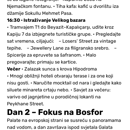
Njemačkom fontanu.
• Tiha kafa: kafić u dvorištu iza
džamije Sokullu Mehmet Pasa.
16:30 • Istraživanje Velikog bazara
• Tramvajem T1 do Beyazit–Kapalıçarşı, uđite kroz
Kapiju 7 da izbjegnete turističke grupe.
• Pregledajte
sat vremena, ciljajući:
– Losers’ Street za vintage
tepihe.
– Jewellery Lane za filigransko srebro.
–
Spicerije za epruvete sa šafranom.
• Malo
pregovarajte; primaju se kartice.
Večer
• Zalazak sunca s krova Hipodroma
• Mnogi obližnji hoteli otvaraju terase i za one koji
nisu gosti.
• Naručite mocktail od nara i gledajte kako
siluete minareta crtaju nebo.
• Savjet za večeru:
varivo od jagnjetine u porodičnoj lokanti na
Peykhane Street.
Dan 2 – Fokus na Bosfor
Palate na evropskoj strani se susreću s panoramama
nad vodom, a dan završava ispod svjetala Galata