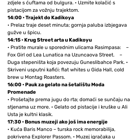
zdjele s ćuftama od bulgura.
• Uzmite kolačić s
pistacijom za vožnju trajektom.
14:00 • Trajekt do Kadikoya
• Prelaz traje deset minuta; gornja paluba izbjegava
gužve u špicu.
14:15 • Krug Street arta u Kadikoyu
• Pratite murale u sporednim ulicama Rasimpasa:
–
Fox Girl od Lea Lunatica na Uzuncaova Street.
–
Duga stepeništa koja povezuju Guneslibahce Park.
•
Skriveni usputni kafići: flat whites u Gida Hall, cold
brew u Montag Roasters.
16:00 • Pauk za gelato na šetalištu Moda
Promenade
• Prošetajte prema jugu do rta; domaći se sunčaju na
stjenama uz more.
• Gelato od pistacije i kruške u Ali
Usta je kultni klasik.
17:30 • Bonus muzeji ako još ima energije
• Kuća Baris Manco – turska rock memorabilija,
pokrivena Explorer Passom.
• Muzej igračaka u