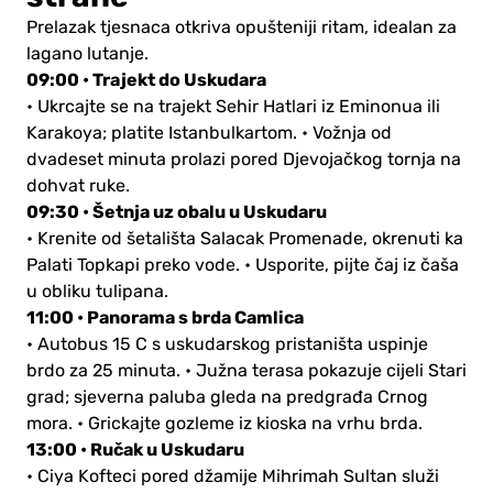
Prelazak tjesnaca otkriva opušteniji ritam, idealan za
lagano lutanje.
09:00 • Trajekt do Uskudara
• Ukrcajte se na trajekt Sehir Hatlari iz Eminonua ili
Karakoya; platite Istanbulkartom.
• Vožnja od
dvadeset minuta prolazi pored Djevojačkog tornja na
dohvat ruke.
09:30 • Šetnja uz obalu u Uskudaru
• Krenite od šetališta Salacak Promenade, okrenuti ka
Palati Topkapi preko vode.
• Usporite, pijte čaj iz čaša
u obliku tulipana.
11:00 • Panorama s brda Camlica
• Autobus 15 C s uskudarskog pristaništa uspinje
brdo za 25 minuta.
• Južna terasa pokazuje cijeli Stari
grad; sjeverna paluba gleda na predgrađa Crnog
mora.
• Grickajte gozleme iz kioska na vrhu brda.
13:00 • Ručak u Uskudaru
• Ciya Kofteci pored džamije Mihrimah Sultan služi