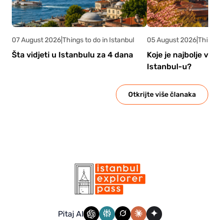
07 August 2026
|
Things to do in Istanbul
05 August 2026
|
Things 
Šta vidjeti u Istanbulu za 4 dana
Koje je najbolje vri
Istanbul-u?
Otkrijte više članaka
Pitaj AI