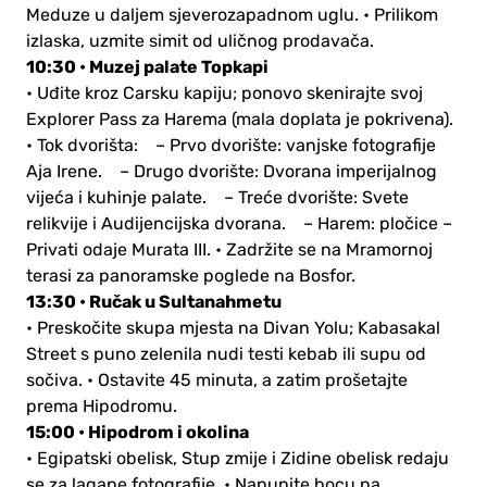
Meduze u daljem sjeverozapadnom uglu.
• Prilikom
izlaska, uzmite simit od uličnog prodavača.
10:30 • Muzej palate Topkapi
• Uđite kroz Carsku kapiju; ponovo skenirajte svoj
Explorer Pass za Harema (mala doplata je pokrivena).
• Tok dvorišta:
– Prvo dvorište: vanjske fotografije
Aja Irene.
– Drugo dvorište: Dvorana imperijalnog
vijeća i kuhinje palate.
– Treće dvorište: Svete
relikvije i Audijencijska dvorana.
– Harem: pločice –
Privati odaje Murata III.
• Zadržite se na Mramornoj
terasi za panoramske poglede na Bosfor.
13:30 • Ručak u Sultanahmetu
• Preskočite skupa mjesta na Divan Yolu; Kabasakal
Street s puno zelenila nudi testi kebab ili supu od
sočiva.
• Ostavite 45 minuta, a zatim prošetajte
prema Hipodromu.
15:00 • Hipodrom i okolina
• Egipatski obelisk, Stup zmije i Zidine obelisk redaju
se za lagane fotografije.
• Napunite bocu na