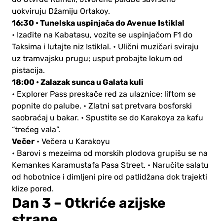
uokviruju Džamiju Ortakoy.
16:30 • Tunelska uspinjača do Avenue Istiklal
• Izađite na Kabatasu, vozite se uspinjačom F1 do
Taksima i lutajte niz Istiklal.
• Ulični muzičari sviraju
uz tramvajsku prugu; usput probajte lokum od
pistacija.
18:00 • Zalazak sunca u Galata kuli
• Explorer Pass preskače red za ulaznice; liftom se
popnite do palube.
• Zlatni sat pretvara bosforski
saobraćaj u bakar.
• Spustite se do Karakoya za kafu
“trećeg vala”.
Večer
• Večera u Karakoyu
• Barovi s mezeima od morskih plodova grupišu se na
Kemankes Karamustafa Pasa Street.
• Naručite salatu
od hobotnice i dimljeni pire od patlidžana dok trajekti
klize pored.
Dan 3 – Otkriće azijske
strane