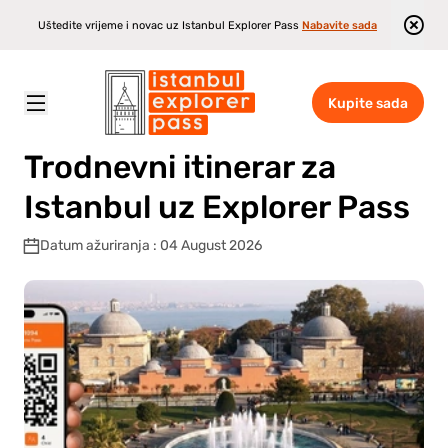
Uštedite vrijeme i novac uz Istanbul Explorer Pass
Nabavite sada
Kupite sada
Istanbul Explorer Pass
\
Blog
\
Trodnevni itinerar za Istanbul uz Explorer Pass
Trodnevni itinerar za
Istanbul uz Explorer Pass
Datum ažuriranja : 04 August 2026