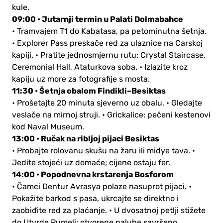
kule.
09:00 • Jutarnji termin u Palati Dolmabahce
• Tramvajem T1 do Kabatasa, pa petominutna šetnja.
• Explorer Pass preskače red za ulaznice na Carskoj
kapiji.
• Pratite jednosmjernu rutu: Crystal Staircase,
Ceremonial Hall, Ataturkova soba.
• Izlazite kroz
kapiju uz more za fotografije s mosta.
11:30 • Šetnja obalom Findikli–Besiktas
• Prošetajte 20 minuta sjeverno uz obalu.
• Gledajte
veslače na mirnoj struji.
• Grickalice: pečeni kestenovi
kod Naval Museum.
13:00 • Ručak na ribljoj pijaci Besiktas
• Probajte rolovanu skušu na žaru ili midye tava.
•
Jedite stojeći uz domaće; cijene ostaju fer.
14:00 • Popodnevna krstarenja Bosforom
• Čamci Dentur Avrasya polaze nasuprot pijaci.
•
Pokažite barkod s pasa, ukrcajte se direktno i
zaobiđite red za plaćanje.
• U dvosatnoj petlji stižete
do Utvrde Rumeli; otvorene palube savršeno