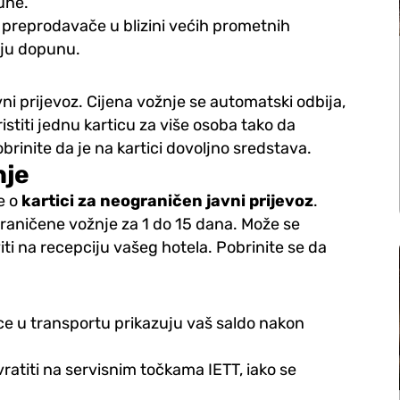
une.
 preprodavače u blizini većih prometnih
aju dopunu.
vni prijevoz. Cijena vožnje se automatski odbija,
istiti jednu karticu za više osoba tako da
rinite da je na kartici dovoljno sredstava.
nje
te o
kartici za neograničen javni prijevoz
.
aničene vožnje za 1 do 15 dana. Može se
iti na recepciju vašeg hotela. Pobrinite se da
ice u transportu prikazuju vaš saldo nakon
ratiti na servisnim točkama IETT, iako se