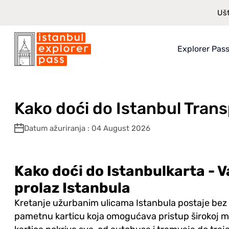
Ušt
Explorer Pas
Istanbul Explorer Pass
\
Blog
\
Kako doći do Istanbul Transportatio
O Explorer
Šta dobiva
Kako doći do Istanbul Trans
Kako to fun
Datum ažuriranja : 04 August 2026
Garancija 
Kako doći do Istanbulkarta - V
prolaz Istanbula
Kretanje užurbanim ulicama Istanbula postaje bez
pametnu karticu koja omogućava pristup širokoj mr