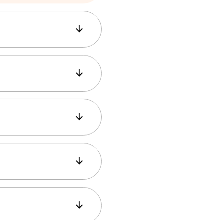
ma, na kioscima s
 ili ovlaštene
anicama, na
ske kioske i trafike
rislonite karticu
islona. Imajte na
korisnike.
tramvaje, autobuse,