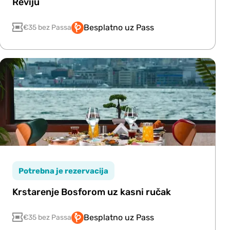
Reviju
Besplatno uz Pass
€35 bez Passa
Potrebna je rezervacija
Krstarenje Bosforom uz kasni ručak
Besplatno uz Pass
€35 bez Passa