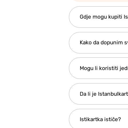
Gdje mogu kupiti Is
Istanbulkart možete
Kako da dopunim sv
novinama i na kiosci
prodavače širom gr
Karticu možete dopun
Mogu li koristiti j
trajektnim pristaniš
također nude uslug
Da, možete koristiti
Da li je Istanbulka
jednom za svakog pu
umu da se popustne 
Da, kartica radi na 
Istikartka ističe?
trajekte, uspinjače i