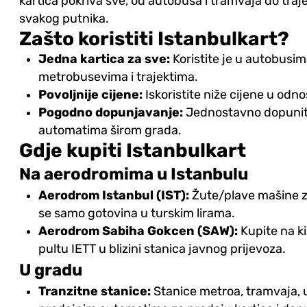
kartica pokriva sve, od autobusa i tramvaja do trajeka
svakog putnika.
Zašto koristiti Istanbulkart?
Jedna kartica za sve:
Koristite je u autobusi
metrobusevima i trajektima.
Povoljnije cijene:
Iskoristite niže cijene u odn
Pogodno dopunjavanje:
Jednostavno dopunite
automatima širom grada.
Gdje kupiti Istanbulkart
Na aerodromima u Istanbulu
Aerodrom Istanbul (IST):
Žute/plave mašine za
se samo gotovina u turskim lirama.
Aerodrom Sabiha Gokcen (SAW):
Kupite na k
pultu IETT u blizini stanica javnog prijevoza.
U gradu
Tranzitne stanice:
Stanice metroa, tramvaja, 