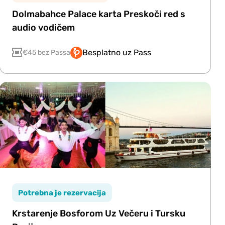
Dolmabahce Palace karta Preskoči red s
audio vodičem
Besplatno uz Pass
€45 bez Passa
Potrebna je rezervacija
Krstarenje Bosforom Uz Večeru i Tursku