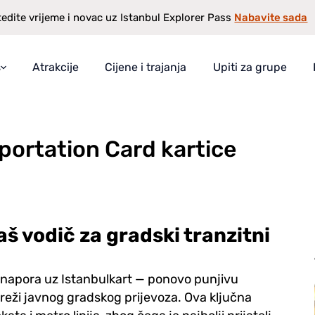
Nabavite sada
edite vrijeme i novac uz Istanbul Explorer Pass
s
Atrakcije
Cijene i trajanja
Upiti za grupe
n Card kartice
 Pass-u
te
portation Card kartice
kcioniše
uštede
aš vodič za gradski tranzitni
 napora uz Istanbulkart — ponovo punjivu
eži javnog gradskog prijevoza. Ova ključna