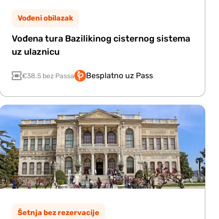
Vođeni obilazak
Vođena tura Bazilikinog cisternog sistema
uz ulaznicu
Besplatno uz Pass
€38.5 bez Passa
Šetnja bez rezervacije