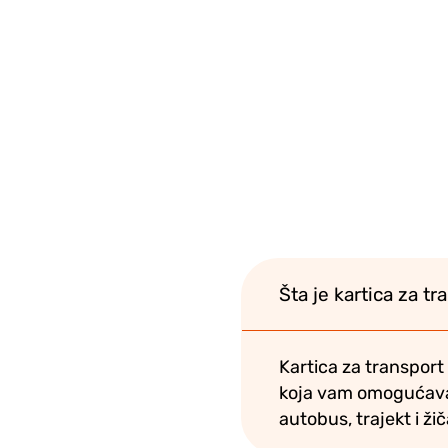
Šta je kartica za t
Kartica za transport
koja vam omogućava 
autobus, trajekt i žič