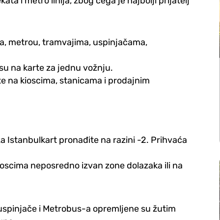
ta i metro linija, zbog čega je najbolji prijatelj
ma, metrou, tramvajima, uspinjačama,
osu na karte za jednu vožnju.
 na kioscima, stanicama i prodajnim
 Istanbulkart pronađite na razini -2. Prihvaća
ioscima neposredno izvan zone dolazaka ili na
uspinjače i Metrobus-a opremljene su žutim