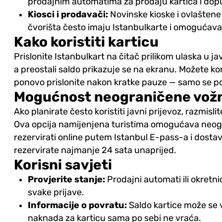
prodajnim automatima za prodaju kartica i dop
Kiosci i prodavači:
Novinske kioske i ovlaštene
čvorišta često imaju Istanbulkarte i omogućav
Kako koristiti karticu
Prislonite Istanbulkart na čitač prilikom ulaska u ja
a preostali saldo prikazuje se na ekranu. Možete kor
ponovo prislonite nakon kratke pauze — samo se pob
Mogućnost neograničene vož
Ako planirate često koristiti javni prijevoz, razmisli
Ova opcija namijenjena turistima omogućava neogr
rezervirati online putem Istanbul E-pass-a i dostav
rezervirate najmanje 24 sata unaprijed.
Korisni savjeti
Provjerite stanje:
Prodajni automati ili okretn
svake prijave.
Informacije o povratu:
Saldo kartice može se v
naknada za karticu sama po sebi ne vraća.