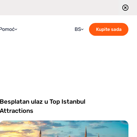
Pomoć
BS
Kupite sada
FAQ
Croatian
Priručnik
English
Blog
French
Kontaktirajte nas
German
Vodiči obilazaka - Raspored
Italian
Besplatan ulaz u Top Istanbul
Portuguese
Attractions
Romanian
Russian
Spanish