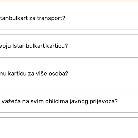
tanbulkart za transport?
 kupiti na većim stanicama metroa, na trajektnim luka
oju Istanbulkart karticu?
ma u zračnim lukama. Potražite žute prodajne automate
ada.
iti na automatima koji se nalaze u metro i tramvaj st
ednu karticu za više osoba?
tima i drugim većim transportnim čvorištima. Neke novin
e dopune.
 jednu Istanbulkart karticu za više osoba. Jednostavno p
rt važeća na svim oblicima javnog prijevoza?
tnika, uz razmak od nekoliko sekundi između svakog pr
cijene transfera možda neće primjenjivati na dodatne 
većini javnog prijevoza u Istanbulu, uključujući metro, 
 liniju Metrobus.