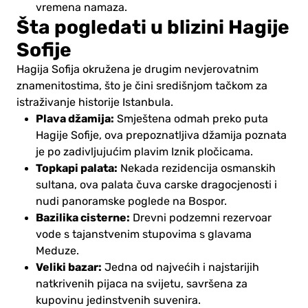
vremena namaza.
Šta pogledati u blizini Hagije
Sofije
Hagija Sofija okružena je drugim nevjerovatnim
znamenitostima, što je čini središnjom tačkom za
istraživanje historije Istanbula.
Plava džamija:
Smještena odmah preko puta
Hagije Sofije, ova prepoznatljiva džamija poznata
je po zadivljujućim plavim Iznik pločicama.
Topkapi palata:
Nekada rezidencija osmanskih
sultana, ova palata čuva carske dragocjenosti i
nudi panoramske poglede na Bospor.
Bazilika cisterne:
Drevni podzemni rezervoar
vode s tajanstvenim stupovima s glavama
Meduze.
Veliki bazar:
Jedna od najvećih i najstarijih
natkrivenih pijaca na svijetu, savršena za
kupovinu jedinstvenih suvenira.