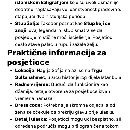
islamskom kaligrafijom
koje su uveli Osmanlije
dodatno naglašavaju veličanstvenost građevine,
stapajući dva historijska perioda.
Stup želja:
Stup koji se
Također poznat kao
znoji
, ovaj legendarni stub smatra se da
posjeduje mistične moći iscjeljenja. Posjetioci
često stave palac u rupu i zažele želju.
Praktične informacije za
posjetioce
Lokacija:
Trgu
Hagija Sofija nalazi se na
Sultanahmet
, u srcu historijskog dijela Istanbula.
Radno vrijeme:
Budući da funkcionira kao
džamija, ostaje otvorena za posjetioce izvan
vremena namaza.
Dress code:
Potrebna je skromna odjeća, a od
žena se očekuje da prekriju glavu prije ulaska.
Detalji ulaska:
Posjetioci mogu ući besplatno, ali
određena područja mogu biti ograničena tokom