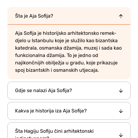
Šta je Aja Sofija?
Aja Sofija je historijsko arhitektonsko remek-
djelo u Istanbulu koje je služilo kao bizantska
katedrala, osmanska džamija, muzej i sada kao
funkcionalna džamija. To je jedno od
najikončnijih obilježja u gradu, koje prikazuje
spoj bizantskih i osmanskih utjecaja.
Gdje se nalazi Aja Sofija?
Sultanahmet trgu
Aja Sofija se nalazi na
, u
Kakva je historija iza Aja Sofije?
srcu historijskog dijela Istanbula. Smještena je
u blizini drugih poznatih znamenitosti poput
537.
Hagia Sophia je prvobitno izgrađena u
Plave džamije i Topkapi palate.
Šta Hagiju Sofiju čini arhitektonski
godini
Justinian I
od strane bizantskog cara