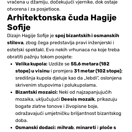
vraćena u džamiju, dočekujući vjernike, dok ostaje
otvorena i za posjetioce.
Arhitektonska čuda Hagije
Sofije
spoj bizantskih i osmanskih
Dizajn Hagije Sofije je
stilova
, zbog čega predstavlja pravi inženjerski i
estetski spektakl. Evo nekih vrhunaca na koje treba
obratiti pažnju tokom posjete:
Velika kupola:
55,6 metara (182
Uzdiže se
stope) u visinu
31 metar (102 stope)
i promjera
;
središnja kupola djeluje kao da „lebdi“, oslonjena
skrivenim stupovima i polukupolama.
Bizantski mozaici:
Neki od najzapanjujućih
Deesis mozaik
mozaika, uključujući
, prikazuju
bogate zlatne tonove i živopisne boje,
odražavajući umjetničku briljantnost bizantskog
doba.
Osmanski dodaci:
mihrab
minareti
ploče s
,
i