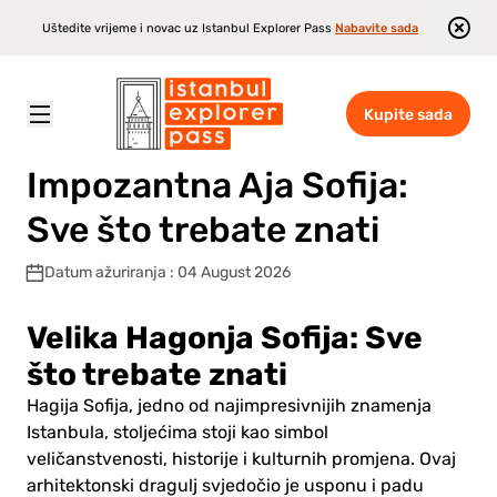
Uštedite vrijeme i novac uz Istanbul Explorer Pass
Nabavite sada
Kupite sada
Istanbul Explorer Pass
\
Blog
\
Impozantna Aja Sofija: Sve što trebate znati
Impozantna Aja Sofija:
Sve što trebate znati
Datum ažuriranja : 04 August 2026
Velika Hagonja Sofija: Sve
što trebate znati
Hagija Sofija, jedno od najimpresivnijih znamenja
Istanbula, stoljećima stoji kao simbol
veličanstvenosti, historije i kulturnih promjena. Ovaj
arhitektonski dragulj svjedočio je usponu i padu