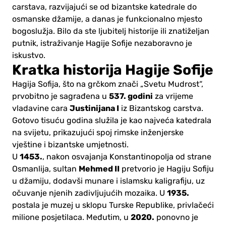
carstava, razvijajući se od bizantske katedrale do
osmanske džamije, a danas je funkcionalno mjesto
bogoslužja. Bilo da ste ljubitelj historije ili znatiželjan
putnik, istraživanje Hagije Sofije nezaboravno je
iskustvo.
Kratka historija Hagije Sofije
Hagija Sofija, što na grčkom znači „Svetu Mudrost“,
537. godini
prvobitno je sagrađena u
za vrijeme
Justinijana I
vladavine cara
iz Bizantskog carstva.
Gotovo tisuću godina služila je kao najveća katedrala
na svijetu, prikazujući spoj rimske inženjerske
vještine i bizantske umjetnosti.
1453.
U
, nakon osvajanja Konstantinopolja od strane
Mehmed II
Osmanlija, sultan
pretvorio je Hagiju Sofiju
u džamiju, dodavši munare i islamsku kaligrafiju, uz
1935.
očuvanje njenih zadivljujućih mozaika. U
postala je muzej u sklopu Turske Republike, privlačeći
2020.
milione posjetilaca. Međutim, u
ponovno je