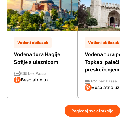
Vođeni obilazak
Vođeni obilazak
Vođena tura Hagije
Vođena tura po
Sofije s ulaznicom
Topkapi palači s
preskočenjem re
€35 bez Passa
Besplatno uz
€61 bez Passa
Besplatno uz Pa
Pogledaj sve atrakcije