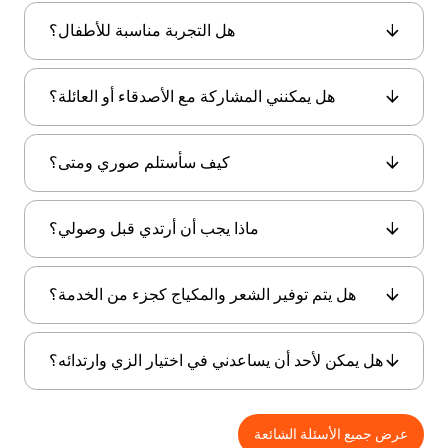
لا، تحتوي الحزمة على صور رقمية فقط. ومع ذلك،
هل التجربة مناسبة للأطفال؟
تتوفر الطباعة الفعلية وألبومات الصور المخصصة
للشراء في الاستوديو إذا رغبت بذلك.
نعم، النشاط مناسب للضيوف من جميع الأعمار.
هل يمكنني المشاركة مع الأصدقاء أو العائلة؟
يستمتع الأطفال بشكل خاص بارتداء الملابس الزاهية
والملونة.
بالطبع. تُرحّب المجموعات ويمكنها التقاط الصور معًا،
كيف سأستلم صوري ومتى؟
مما يجعلها ذكرى مشتركة رائعة للأزواج أو العائلات أو
الأصدقاء.
سيتم إرسال صورك الرقمية بعد التعديل وبجودة عالية
ماذا يجب أن أرتدي قبل وصولي؟
إلى جهازك المحمول أو عبر البريد الإلكتروني—عادةً
خلال بضع ساعات من الجلسة.
نوصي بارتداء ملابس خفيفة ومريحة من الداخل، حيث
هل يتم توفير الشعر والمكياج كجزء من الخدمة؟
يجعل ذلك من السهل ارتداء الأزياء متعددة الطبقات.
لا، لا يتم تضمين خدمات المكياج وتصفيف الشعر. يجب
هل يمكن لأحد أن يساعدني في اختيار الزي وارتدائه؟
على الضيوف الحضور بمظهر جاهز للكاميرا إذا كانوا
يرغبون في تنسيق أنفسهم مسبقًا.
نعم، سيساعدك فريق العمل في اختيار شخصيتك،
عرض جميع الأسئلة الشائعة
والمساعدة في ارتداء الزي، وتقديم نصائح للوقوف