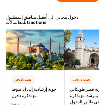
أمام الكاميرا طوال مدة التصوير.
دخول مجاني إلى أفضل مناطق إسطنبول
الآتtractions
للمعالم
نصب تاريخي
نصب تاريخي
جولة قصر طوبكابي
جولة إرشادية إلى آيا صوفيا
بة بمرشد مع تذكرة
مع تذكرة دخول
تخطي طابور الدخول
€35 بدون تصريح