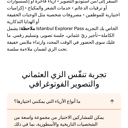
السفر إلى/من استوديو التصوير
• أزياء فاخرة أو إكسسوارات
أو ترقيات الدعائم
• خدمات الشعر والمكياج
• إكراميات
اختيارية للموظفين
• مصروفات شخصية مثل الوجبات الخفيفة
أو الهدايا التذكارية
ملاحظة:
يشمل Istanbul Explorer Pass الخاص بك التجربة
الكاملة—تأجير زيّ عثماني، جلسة تصوير، وتسليم رقمي. ما
عليك سوى الحضور في الوقت المحدد وارتداء ملابس خفيفة
تحت الزي لضمان ملاءمة سلسة.
تجربة تنقّس الزي العثماني
والتصوير الفوتوغرافي
ما أنواع الأزياء التي يمكنني اختيارها؟
يمكن للمشاركين الاختيار من مجموعة واسعة من
الشخصيات التاريخية والأسطورية، بما في ذلك