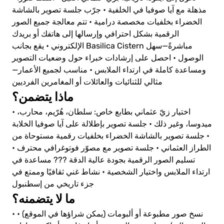
مذهلة مع آيا صوفيا في الخلفية
• جرّب جلسة تصوير بالشاشة
الخضراء بخلفيات مخصصة درامية
• تتم معالجة جميع الصور
الرقمية بشكل احترافي وإرسالها إلى هاتفك أو بريدك
الإلكتروني
• يقع بجانب Basilica Cistern مباشرةً—سهل
الوصول
• احصل على إرشادات خبراء حول وضعيات التصوير
ومساعدة كاملة في ارتداء الملابس
• مناسب لجميع الأعمار—
مثالي للثنائيات والعائلات أو المغامرين الفرديين
ماذا يتضمن؟
• اختيار زيّ عثماني بطابع خاص: سلطان، هُرّيم، محارب،
ميدوسا، وغير ذلك
• جلسة تصوير بإطلالة على آيا صوفيا الخلابة
• جلسة تصوير بالشاشة الخضراء بخلفيات رقمية مستوحاة من
الطراز العثماني
• جلسة تصوير مع مصوّر فوتوغرافي محترف
•
تسليم الصور الرقمية بجودة عالية الدقة
??? مساعدة في
ارتداء الملابس واختيار الشخصية
• نشاط غني ثقافيًا وممتع في
جزء تاريخي من إسطنبول
ما لا يتضمنه؟
• نسخ صور مطبوعة أو ألبومات (يمكن شراؤها في الموقع)
•