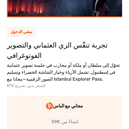
(12+)
(5-
مشي الدخول
ط
11)
تجربة تنقّس الزي العثماني والتصوير
الفوتوغرافي
0.00€
تحوّل إلى سلطان أو ملكة أو محارب في جلسة تصوير عثمانية
0.00€
ط
في إسطنبول. تشمل الأزياء وخيار الشاشة الخضراء وتسليم
الصور الرقمية—مجانا مع Istanbul Explorer Pass.
€10 السعر بدون تصريح
مجاني مع الباس
انت
Lite
Plus
Premium
إل
الد
ابتداءً من €39