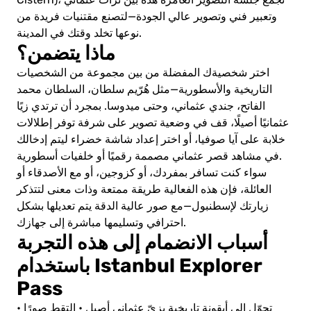
وتعبير فني وتصوير عالي الجودة—لتصنع مقتنيات فريدة من
نوعها تخلد وقتك في المدينة.
ماذا يتضمن؟
اختر شخصيةك المفضلة من بين مجموعة من الشخصيات
التاريخية والأسطورية—مثل هُرّيم سلطان، السلطان محمد
الفاتح، جندي عثماني، وحتى ميدوسا. بمجرد أن ترتدي زيًا
عثمانيًا أصيلًا، قف في وضعية تصوير على شرفة توفر إطلالات
خلابة على آيا صوفيا، أو اختر إعداد شاشة خضراء ليتم إدخالك
في مشاهد قصر عثماني مصممة رقميًا أو خلفيات أسطورية.
سواء كنت تسافر بمفردك، أو كزوجين، أو مع الأصدقاء أو
العائلة، فإن هذه الفعالية طريقة ممتعة وذات معنى لتتذكر
زيارتك لإسطنبول—مع صور عالية الدقة يتم تعديلها بشكل
احترافي وتسليمها مباشرة إلى جهازك.
أسباب الانضمام إلى هذه التجربة
باستخدام Istanbul Explorer
Pass
• تحوّل إلى أيقونة تاريخية بزيّ عثماني أصيل
• التقط صورًا