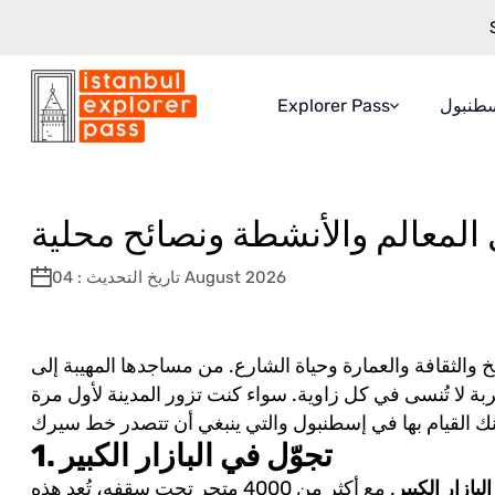
سطنبول
Explorer Pass
ونصائح محلية
\
مدونة Istanbul Explorer Pass
\
Istanbul Explorer Pass
حول Explorer Pass
ماذا ستحصل عليه
 المعالم والأنشطة ونصائح محلية
كيفية العمل
تاريخ التحديث : 04 August 2026
ضمان التوفير
يخ والثقافة والعمارة وحياة الشارع. من مساجدها المهيبة إلى
ربة لا تُنسى في كل زاوية. سواء كنت تزور المدينة لأول مرة
1. تجوّل في البازار الكبير
البازار الكبير
. مع أكثر من 4000 متجر تحت سقفه، تُعد هذه