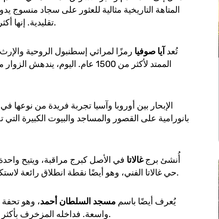
المتاهة التاريخية مثالية للعثور على سجاد منسوج يد
تقليدية. إنها أكثر من مجرد تسوق—إنها تجربة متجذرة في قرون من التجارة.
تُعد
آيا صوفيا
رمزًا لمراثي إسطنبول الروحية والإرث
الممتد لأكثر من 1500 عام. اليوم، 
الإبحار بين أوروبا وآسيا تجربة فريدة من نوعها ف
بانورامية على القصور والمساجد والبيوت الكبيرة التي 
أُنشئ برج
غالاتا
حي غالاتا الفني، وهو أيضًا نقطة انطلاق رائعة لاستكشاف المقاهي الصغيرة والمحلات الأنيقة والمعارض القريبة.
يُعرف أيضًا باسم
مسجد السلطان أحمد
، وهو تحفة 
واسعة. فداخله المزخرف بأكثر من 20 ألف بلاطة أزرق من إزنيق يمنح المسجد لقبه الشائع.