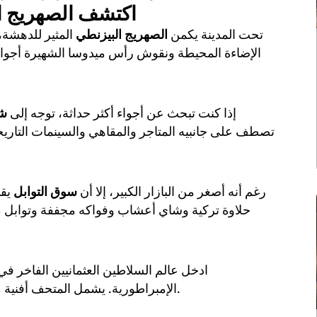
6. اكتشف الصهريج
تحت المدينة يكمن
الصهريج البيزنطي
المثير للدهشة،
الإضاءة المحيطة ونقوش رأس ميدوسا الشهيرة أجواءً
إذا كنت تبحث عن أجواء أكثر حداثة، توجه إلى
شا
تصطف على جانبيه المتاجر والمقاهي والسينمات التاريخي
رغم أنه أصغر من البازار الكبير، إلا أن
سوق التوابل
يقد
حلاوة تركية وشاي أعشاب وفواكه مجففة وتوابل م
ادخل عالم السلاطين العثمانيين الفاخر ف
الإمبراطورية. يشمل المتحف أفنية ملكية مزخرفة والخزينة الإمبراطورية وغرفة الآثار المقدسة.