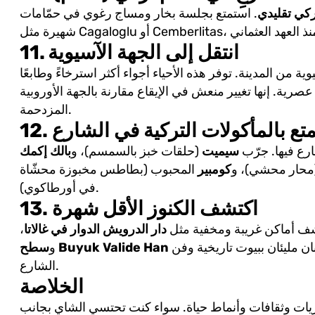
كي تقليدي
. استمتع بجلسة بخار ومساج رغوي في حمّامات
11. انتقل إلى الجهة الآسيوية
ة من المدينة. توفر هذه الأحياء أجواء أكثر استرخاءً وطابعًا
رية. إنها تغيير منعش في الإيقاع مقارنة بالجهة الأوروبية
المزدحمة.
استمتع بالمأكولات التركية في الشارع
رع فيها. جرّب
سيميت
(حلقات خبز بالسمسم)، و
بالك إكمك
محار محشي)، و
كومبير
المحبوب (بطاطس مخبوزة محشّاة
في أورطاكوي).
13. اكتشف الكنوز الأقل شهرة
شف أماكن غريبة ومخفية مثل
دار الدرويش الدوار في غالاتا
،
نان مليئان ببيوت تاريخية وفن
و
الشارع.
الخلاصة
يات وثقافات وأنماط حياة. سواء كنت تحتسي الشاي بجانب