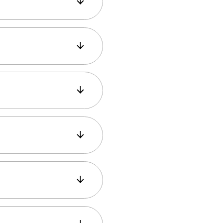
بالطبع! الجهة الأوروبية 
عادةً ما يكون السوق الك
نعم، تتوفر جولات إرشادية