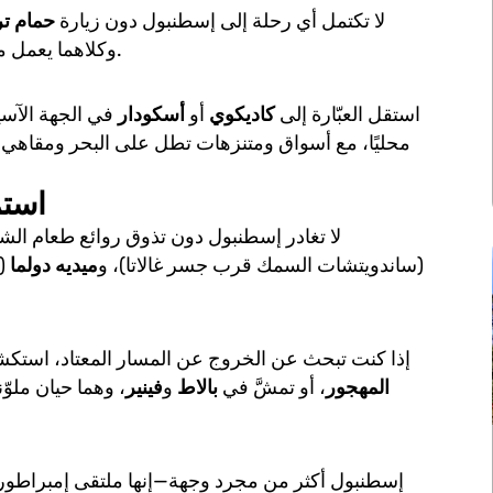
لا تكتمل أي رحلة إلى إسطنبول دون زيارة
حمام تر
شهيرة مثل Cagaloglu أو Cemberlitas، وكلاهما يعمل منذ العهد العثماني.
استقل العبّارة إلى
كاديكوي
أو
أسكودار
في الجهة الآسيوي
محليًا، مع أسواق ومتنزهات تطل على البحر ومقاهي عص
12. 
لا تغادر إسطنبول دون تذوق روائع طعام الشا
(ساندويتشات السمك قرب جسر غالاتا)، و
ميديه دولما
(
إذا كنت تبحث عن الخروج عن المسار المعتاد، استك
سطح Buyuk Valide Han المهجور
، أو تمشَّ في
بالاط
و
فينير
، وهما حيان ملوّ
إسطنبول أكثر من مجرد وجهة—إنها ملتقى إمبراطور