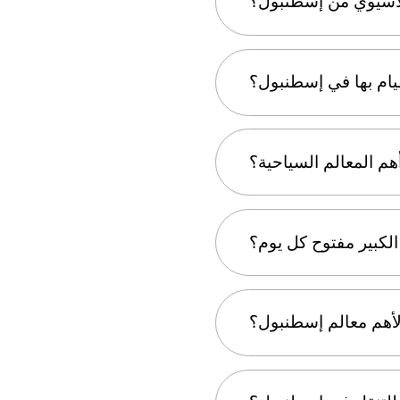
الآسيوي من إسطنبول؟
وسكودار، تمنح أجواءً أكثر
قيام بها في إسطنبول؟
at، أو اصعد إلى سطح بايُوك فاليِده هان
هم المعالم السياحية؟
ام الشارع، والاستمتاع برحلة بحرية
لكبير مفتوح كل يوم؟
يُفضّل زيارته صباحًا لتجنب
لأهم معالم إسطنبول؟
الزحام الكبير.
وفيا. يمكن أن تساعدك هذه