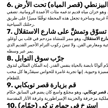
 البيزنطي (قصر المياه) تحت الأرض
 وهو خزان مياه قديم تدعمه مئات الأعمدة الرومانية. تضفي
 غريبة وساحرة تجعل هذه المحطة توقّفًا مميزًا على طريق
رحلتك السياحية.
7. تسوّق وتمشَّ على شارع الاستقلال
رع الاستقلال
، وهو ممر للمشاة مزدحم في قلب بي أوغلو.
ة ومعارض الفن. ولا تنسَ ركوب الترام الأحمر القديم الذي
يمر عبر وسطه.
8. جرّب سوق التوابل
ّم ألوانًا نابضة بالحياة بنفس القدر. إنه المكان المثالي لتذوق
ميزة وحيوية. إنها تجربة غامرة للحواس سيقدّرها كل محب
للطعام.
9. قم بزيارة قصر توبكابي
ي
قصر توبكابي
، وهو مجمّع واسع كان يضم في السابق حكام
10. استرخِ في حمام تركي (حمّام)