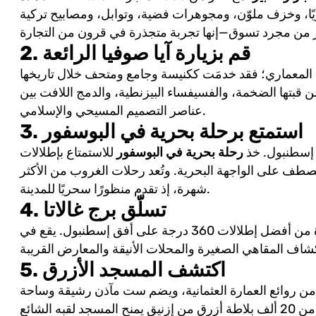
ويًا، وخزف ملوّن، ومجوهرات فضية، وتوابل، ومصابيح تركية
2. قم بزيارة آيا صوفيا الرائعة
 المعماري؛ فقد خدمَت ككنيسة وجامع ومتحف خلال تاريخها
يندهش الزوار من قبتها الضخمة، والفسيفساء البيزنطية، والدمج اللافت بين
عناصر التصميم المسيحي والإسلامي.
3. استمتع برحلة بحرية في البوسفور
ي إسطنبول. خذ
رحلة بحرية في البوسفور
للاستمتاع بإطلالات
تصطف على الواجهة البحرية. وتُعد رحلات الغروب من الأكثر
شهرة، إذ تقدم منظورًا سحريًا للمدينة.
4. تسلّق برج غالاتا
في الأصل كبرج مراقبة، ويتيح واحدة من أفضل إطلالات 360 درجة على أفق إسطنبول. يقع في
5. اكتشف المسجد الأزرق
من روائع العمارة العثمانية، ويضم ست مآذن رشيقة وساحة