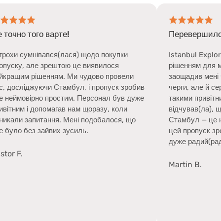
Перевершило мої очікування
) щодо покупки
Istanbul Explorer Pass був найкращи
е виявилося
рішенням для моєї поїздки! Він не ли
 чудово провели
заощадив мені час, дозволивши обхо
, і пропуск зробив
черги, але й сервіс був чудовим. Усі б
 Персонал був дуже
такими привітними та готовими допомог
м щоразу, коли
відчував(ла), що про мене справді по
і подобалося, що
Стамбул — це неймовірно красиве міст
ль.
цей пропуск зробив його ще приємніш
дуже радий(рада), що отримав(ла) йог
Martin B.