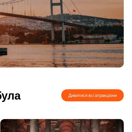
була
Дивитися всі атракціони