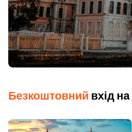
Безкоштовний
вхід на