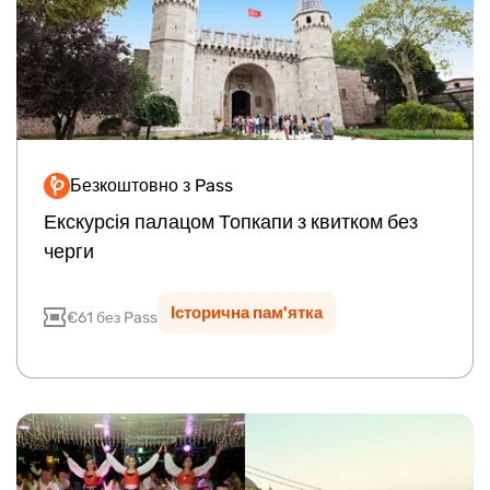
Безкоштовно з Pass
Lite
Plus
Premium
Екскурсія палацом Топкапи з квитком без
черги
Історична пам'ятка
€61 без Pass