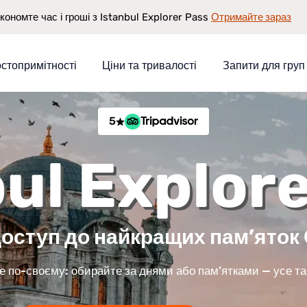
Отримайте зараз
кономте час і гроші з Istanbul Explorer Pass
стопримітності
Ціни та тривалості
Запити для груп
5
ul Explor
нь
доступ до найкращих пам’яток
 по-своєму: обирайте за днями або пам’ятками — усе та