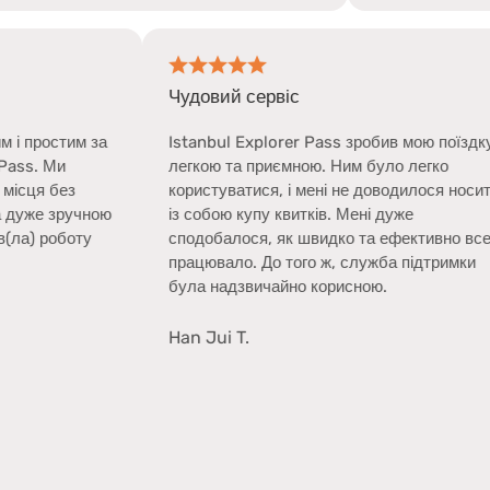
 користуватися
Чудовий сервіс
 був настільки швидким і простим за
Istanbul Explorer 
гою Istanbul Explorer Pass. Ми
легкою та приємно
али всі основні визначні місця без
користуватися, і м
х проблем. Картка була дуже зручною
із собою купу квитк
ристанні, і я дуже оцінив(ла) роботу
сподобалося, як ш
 підтримки клієнтів.
працювало. До того
була надзвичайно 
ina L.
Han Jui T.