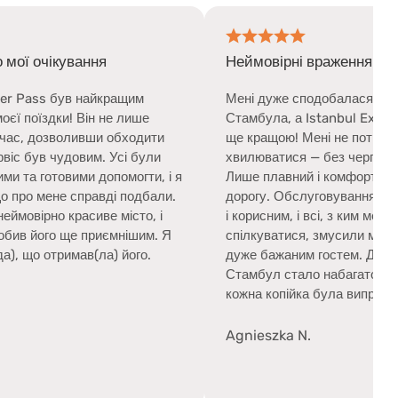
Неймовірні враження!
м
Мені дуже сподобалася моя подорож до
ше
Стамбула, а Istanbul Explorer Pass зробив її
дити
ще кращою! Мені не потрібно було ні про що
ули
хвилюватися — без черг, без зайвих турбот.
ти, і я
Лише плавний і комфортний відпочинок усю
дбали.
дорогу. Обслуговування було дуже дружнім
о, і
і корисним, і всі, з ким мені довелося
им. Я
спілкуватися, змусили мене відчути себе
о.
дуже бажаним гостем. Досліджувати
Стамбул стало набагато легше. Безумовно,
кожна копійка була виправдана!
Agnieszka N.