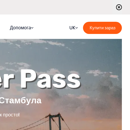
Допомога
UK
Купити зараз
Faqs
Croatian
Довідник
English
er Pass
Блог
French
Зв’яжіться з нами
German
Розклад групових екскурсій
Italian
 Стамбула
Portuguese
Romanian
к просто!
Russian
Spanish