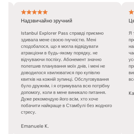
но зручний
Це точно того варте!
lorer Pass справді приємно
Я трохи сумнівався(лася
 своєю гнучкістю. Мені
пропуску, але зрештою ц
 що я могла відвідувати
найкращим рішенням. Ми
 будь-якому порядку, не
час, досліджуючи Стамбул
оспіху. Абонемент значно
усе неймовірно простим.
нування моїх днів, і мені не
привітним і допомагав на
хвилюватися про купівлю
виникали запитання. Мен
ожній зупинці. Обслуговування
все було без зайвих зуси
, і я отримувала всю потрібну
ли в мене виникало питання.
Kastor F.
дую його всім, хто хоче
йкраще в Стамбулі без жодного
.