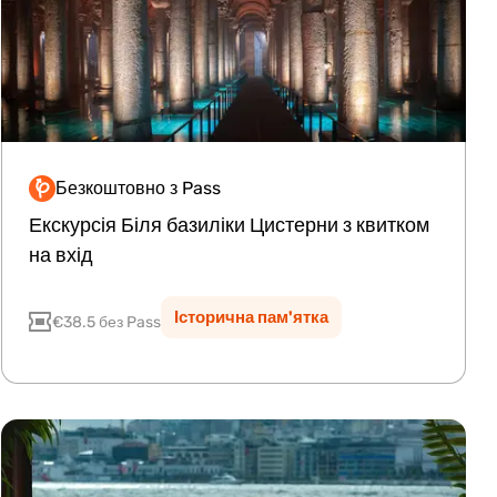
Безкоштовно з Pass
Premium
Екскурсія Біля базиліки Цистерни з квитком
на вхід
Історична пам'ятка
€38.5 без Pass