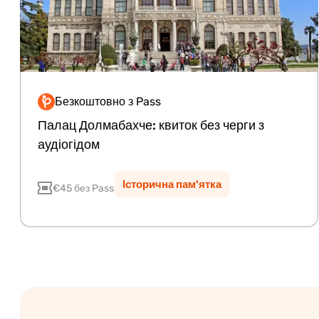
Безкоштовно з Pass
Premium
Палац Долмабахче: квиток без черги з
аудіогідом
Історична пам'ятка
€45 без Pass