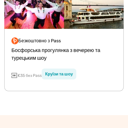
Безкоштовно з Pass
Premium
Босфорська прогулянка з вечерею та
турецьким шоу
Круїзи та шоу
€35 без Pass