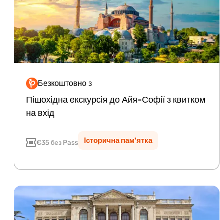
Безкоштовно з
Lite
Plus
Premium
Пішохідна екскурсія до Айя-Софії з квитком
на вхід
Історична пам'ятка
€35 без Pass