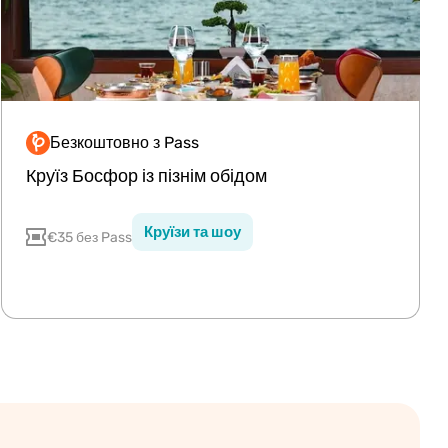
Безкоштовно з Pass
Premium
Круїз Босфор із пізнім обідом
Круїзи та шоу
€35 без Pass