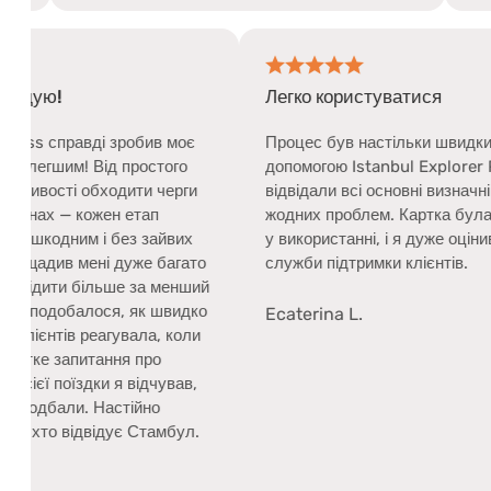
Настійно рекомендую!
Легко
Istanbul Explorer Pass справді зробив моє
Процес
відвідування значно легшим! Від простого
допомо
бронювання до можливості обходити черги
відвід
на головних атракціонах — кожен етап
жодни
процесу був безперешкодним і без зайвих
у вико
турбот. Пропуск заощадив мені дуже багато
служби
часу, тож я зміг дослідити більше за менший
час. Мені особливо сподобалося, як швидко
Ecater
команда підтримки клієнтів реагувала, коли
в мене виникло коротке запитання про
пропуск. Протягом усієї поїздки я відчував,
що про мене добре подбали. Настійно
рекомендую це всім, хто відвідує Стамбул.
Tobias Alan W.