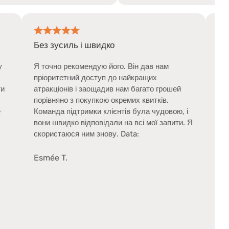
Без зусиль і швидко
Pass зробив мою поїздку
Я точно рекомендую його. Він д
ю. Ним було легко
пріоритетний доступ до найкра
ені не доводилося носити
атракціонів і заощадив нам баг
ів. Мені дуже
порівняно з покупкою окремих кв
видко та ефективно все
Команда підтримки клієнтів бул
 ж, служба підтримки
вони швидко відповідали на всі 
корисною.
скористаюся ним знову. Data:
Esmée T.