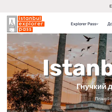
Е
Explorer Pass
До
Про Explorer Pass
Що ви отримаєте
Istanb
Як це працює
Гарантія заощадже
Гнучкий 
Плануйте